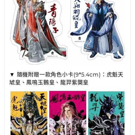
▼ 隨機附贈一款角色小卡(9*5.4cm)：虎魁天
虓皇、鳳鳴玉鶠皇、龍羿紫龑皇