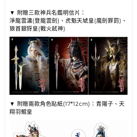
▼
附贈三款神兵名鑑明信片：
淨龍雲瀟(登龍雲劍)、虎魁天虓皇(魔劍罪罰)、
狼首銀犽皇(戰火弒神)
▼ 附贈兩款角色貼紙(17*12cm)：青陽子、天
翔羽鯤皇