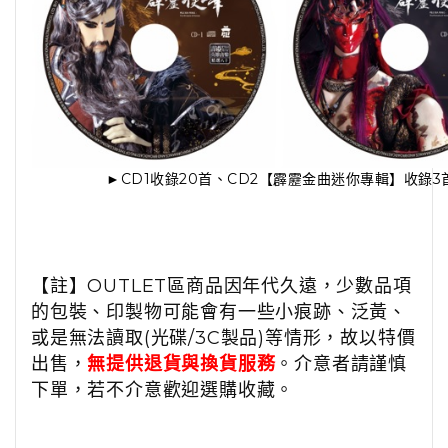
►CD1收錄20首、CD2【霹靂金曲迷你專輯】收錄3
【註】OUTLET區商品因年代久遠，少數品項
的包裝、印製物可能會有一些小痕跡、泛黃、
或是無法讀取(光碟/3C製品)等情形，故以特價
出售，
無提供退貨與換貨服務
。介意者請謹慎
下單，若不介意歡迎選購收藏。