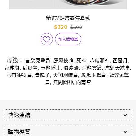
精選78-霹靂俠峰貳
$320
$399
加入購物車
標籤：
,
,
,
,
,
音樂原聲帶
霹靂俠峰
死神
八歧邪神
西窗月
,
,
,
,
,
,
帝龍胤
后鳳翎
玉龍隱士
寄塵寰
淨龍雲瀟
虎魁天虓皇
,
,
,
,
狼首銀犽皇
青陽子
天翔羽鯤皇
鳳鳴玉鶠皇
龍羿紫龑
,
,
皇
無間閻神
向南宮
快速連結
購物導覽