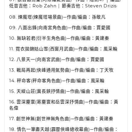
低音吉他：
Rob Zahn
節奏吉他：
Steven Drizis
│
08.
煉魔塔
(
煉魔塔場景曲
)
─作曲
/
編曲：孫敬凡
09.
八面出鋒
(
向南宮角色曲
)
─作曲
/
編曲：賈愛國
10.
無缺若君
(
衍半生角色曲
)
─作曲
/
編曲：黃建秦
11.
霓衣拋錦姑山雪
(
西窗月武曲
)
─作曲
/
編曲：風采輪
12.
八景天一
(
向南宮武曲
)
─作曲
/
編曲：賈愛國
13.
戰局再起
(
俠峰通用氣勢曲
)
─作曲
/
編曲：丁天牧
14.
秤命客
(
秤命客角色曲
)
─作曲
/
編曲：風采輪
15.
天縱山莊
(
冀長鋏抒情曲
)
─作曲
/
編曲：風采輪
16.
雲深塵寰
(
寄塵寰和岳雲深抒情曲
)
─作曲
/
編曲：黃
名偉
17.
創世神無
(
創世神無角色曲
)
─作曲
/
編曲：黃建秦
18.
情仇一筆盡天越
(
霹靂俠峰總收幕曲
)
─作曲
/
編曲：