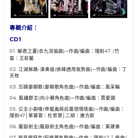
專輯介紹：
CD1
01.
解君之憂
(
衣九溟笛曲
)
─作曲
/
編曲：隱劍
47
竹
│
笛：王若馨
02.
江湖無路
-
演奏版
(
俠峰通用氣勢曲
)
─作曲
/
編曲：丁
天牧
03.
忘鷗晏朝歌
(
晏朝歌角色曲
)
─作曲
/
編曲：風采輪
04.
藍繡郡主
(
向小簪角色曲
)
─作曲
/
編曲：賈愛國
05.
公主小劇場
(
帝龍胤與后凰翎情境曲
)
─作曲
/
編曲：
隱劍
47
│單簧管：杜思慧│二胡：連方辰
06.
魔嶽劍主
(
魔嶽劍主角色曲
)
─作曲
/
編曲：黃建秦
07.
狼首銀犽皇
(
阿修羅氣勢曲
)
─作曲：隱劍
47
│ 編曲
/