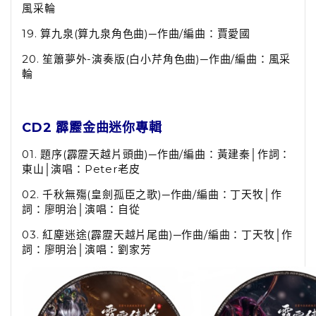
風采輪
19.
算九泉
(
算九泉角色曲
)
─作曲
/
編曲：賈愛國
20.
笙簫夢外
-
演奏版
(
白小芹角色曲
)
─作曲
/
編曲：風采
輪
CD2 霹靂金曲迷你專輯
01.
題序
(
霹靂天越片頭曲
)
─作曲
/
編曲：黃建秦│作詞：
東山│演唱：
Peter
老皮
02.
千秋無殤
(
皇劍孤臣之歌
)
─作曲
/
編曲：丁天牧│作
詞：廖明治│演唱：自從
03.
紅塵迷途
(
霹靂天越片尾曲
)
─作曲
/
編曲：丁天牧│作
詞：廖明治│演唱：劉家芳