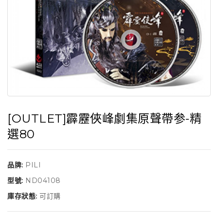
[OUTLET]霹靂俠峰劇集原聲帶参-精
選80
品牌:
PILI
型號:
ND04108
庫存狀態:
可訂購