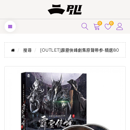
0
0
搜尋
[OUTLET]霹靂俠峰劇集原聲帶参-精選80