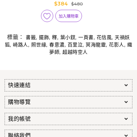
$384
$480
加入購物車
標籤：
,
,
,
,
,
,
書籤
擺飾
釋
葉小釵
一頁書
花信風
天禍妖
,
,
,
,
,
,
,
狐
崎路人
照世緣
春意濃
百里泣
冥海龍靈
花影人
織
,
夢師
超越時空人
快速連結
購物導覽
我的帳號
聯絡我們