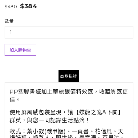
$384
$480
數量
加入購物車
商品描述
PP塑膠書籤加上華麗銀箔特效感，收藏質感更
佳。
使用屏風感包裝呈現，讓【蝶龍之亂&下闋】
群英，與您一同記錄生活點滴！
款式：葉小釵(戰甲版)、一頁書、花信風、天