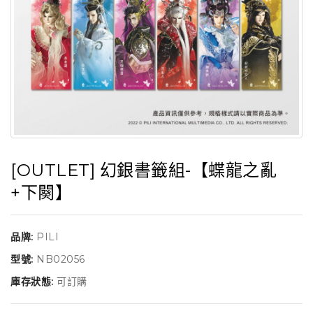
[OUTLET] 幻銀書籤組-【蝶龍之亂
+下闋】
品牌:
PILI
型號:
NB02056
庫存狀態:
可訂購