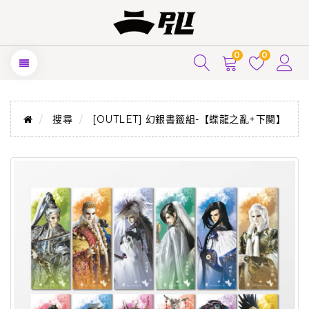
0
0
搜尋
[OUTLET] 幻銀書籤組-【蝶龍之亂+下闋】