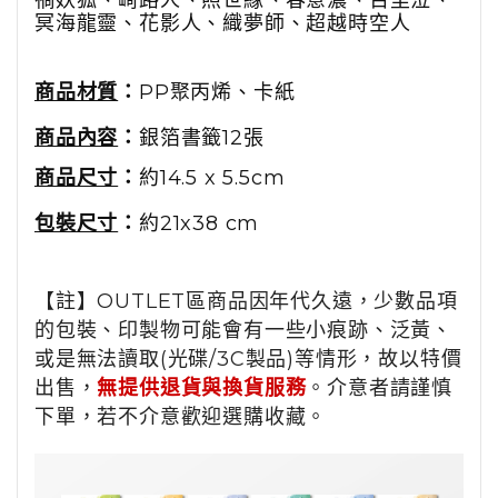
禍妖狐、崎路人、照世緣、春意濃、百里泣、
冥海龍靈、花影人、織夢師、超越時空人
商品材質
：
PP
聚丙烯、卡紙
商品內容
：
銀箔書籤
12
張
商品尺寸
：
約14.5 x 5.5cm
包裝尺寸
：
約21x38 cm
【註】OUTLET區商品因年代久遠，少數品項
的包裝、印製物可能會有一些小痕跡、泛黃、
或是無法讀取(光碟/3C製品)等情形，故以特價
出售，
無提供退貨與換貨服務
。介意者請謹慎
下單，若不介意歡迎選購收藏。