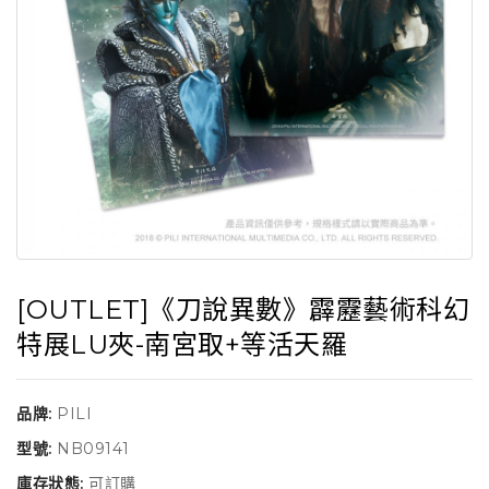
[OUTLET]《刀說異數》霹靂藝術科幻
特展LU夾-南宮取+等活天羅
品牌:
PILI
型號:
NB09141
庫存狀態:
可訂購