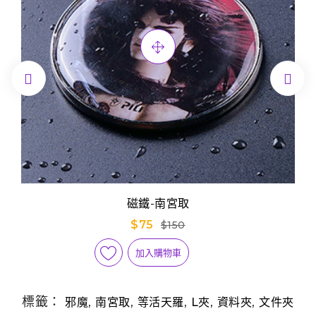


磁鐵-南宮取
$75
$150
加入購物車
標籤：
,
,
,
,
,
邪魔
南宮取
等活天羅
L夾
資料夾
文件夾