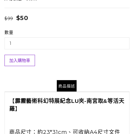
$50
$99
數量
加入購物車
商品描述
【
霹靂藝術科幻特展紀念LU夾-南宮取&等活天
】
羅
商品尺寸：約23*31cm、
可收納A4尺寸文件