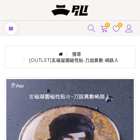
0
0
搜尋
[OUTLET]玄磁凝圜磁性貼-刀說異數-崎路人