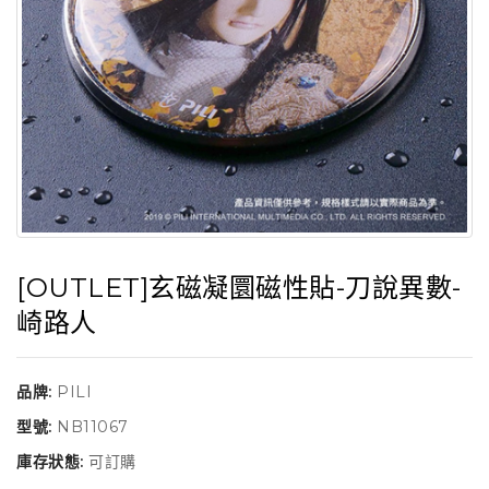
[OUTLET]玄磁凝圜磁性貼-刀說異數-
崎路人
品牌:
PILI
型號:
NB11067
庫存狀態:
可訂購