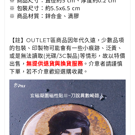
※ 商品尺寸：直徑約5 cm、厚度約0.2
cm
※ 包裝尺寸：約5.5x6.5 cm
※
商品
材質：鋅合金、滴膠
【註】OUTLET區商品因年代久遠，少數品項
的包裝、印製物可能會有一些小痕跡、泛黃、
或是無法讀取(光碟/3C製品)等情形，故以特價
出售，
無提供退貨與換貨服務
。介意者請謹慎
下單，若不介意歡迎選購收藏。