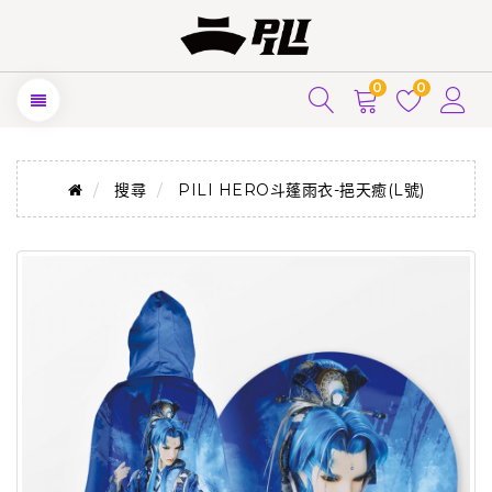
0
0
搜尋
PILI HERO斗蓬雨衣-挹天癒(L號)