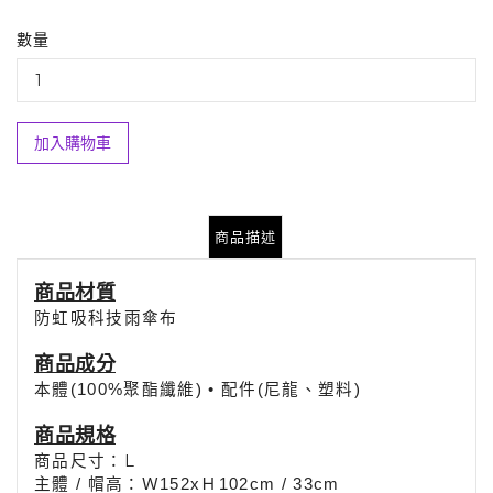
數量
加入購物車
商品描述
商品材質
防虹吸科技雨傘布
商品
成分
本體(100%聚酯纖維) • 配件(尼龍、塑料)
商品規格
商品尺寸：L
：
主體 / 帽高
Ｗ152xＨ102cm / 33
cm