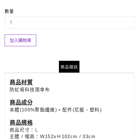
數量
加入購物車
商品描述
商品材質
防虹吸科技雨傘布
商品
成分
本體(100%聚酯纖維) • 配件(尼龍、塑料)
商品規格
商品尺寸：L
：
主體 / 帽高
Ｗ152xＨ102cm / 33
cm