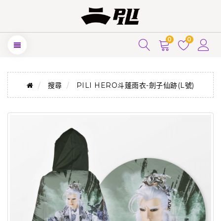
0
0
搜尋
PILI HERO斗蓬雨衣-劍子仙跡(L號)