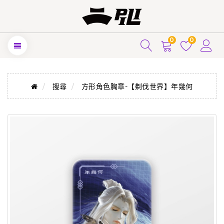
0
0
搜尋
方形角色胸章-【刜伐世界】年幾何