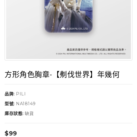
方形角色胸章-【刜伐世界】年幾何
品牌:
PILI
型號:
NA18149
庫存狀態:
缺貨
$99