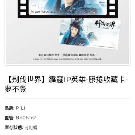
【刜伐世界】霹靂IP英雄-膠捲收藏卡-
夢不覺
品牌:
PILI
型號:
NA08162
庫存狀態:
可訂購