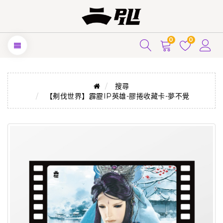
0
0
搜尋
【刜伐世界】霹靂IP英雄-膠捲收藏卡-夢不覺