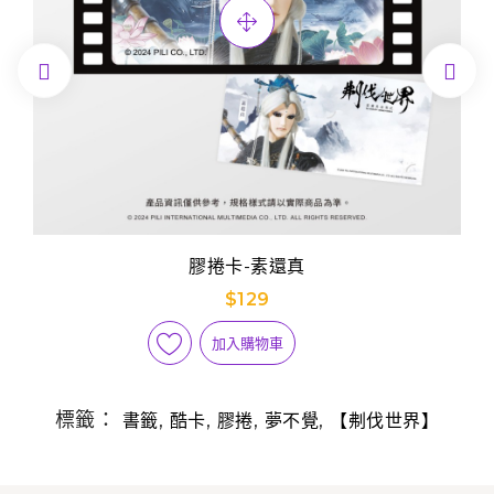


膠捲卡-素還真
$129
加入購物車
標籤：
,
,
,
,
書籤
酷卡
膠捲
夢不覺
【刜伐世界】