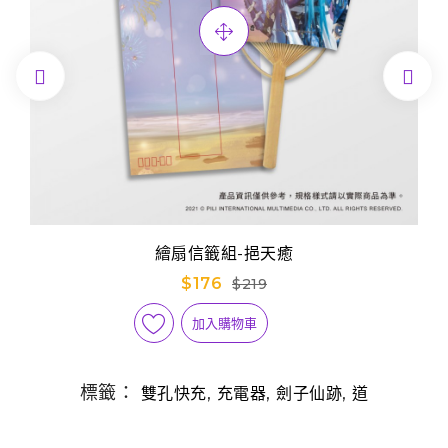


繪扇信籤組-挹天癒
$176
$219
加入購物車
標籤：
,
,
,
雙孔快充
充電器
劍子仙跡
道