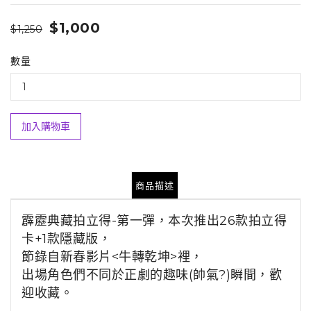
$1,000
$1,250
數量
加入購物車
商品描述
霹靂典藏拍立得-第一彈，本次推出26款拍立得
卡+1款隱藏版，
節錄自新春影片<牛轉乾坤>裡，
出場角色們不同於正劇的趣味(帥氣?)瞬間，歡
迎收藏。