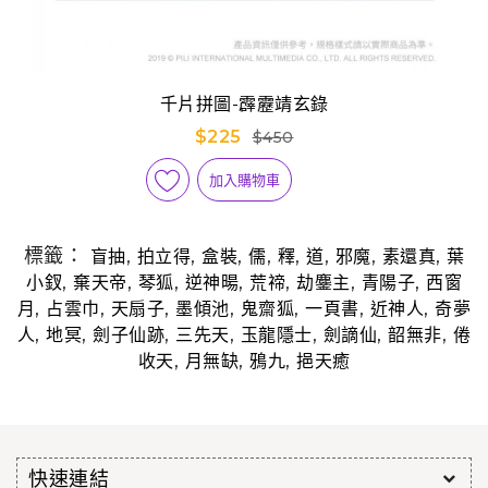
千片拼圖-霹靂靖玄錄
$225
$450
加入購物車
標籤：
,
,
,
,
,
,
,
,
盲抽
拍立得
盒裝
儒
釋
道
邪魔
素還真
葉
,
,
,
,
,
,
,
小釵
棄天帝
琴狐
逆神暘
荒禘
劫鏖主
青陽子
西窗
,
,
,
,
,
,
,
月
占雲巾
天扇子
墨傾池
鬼齋狐
一頁書
近神人
奇夢
,
,
,
,
,
,
,
人
地冥
劍子仙跡
三先天
玉龍隱士
劍謫仙
韶無非
倦
,
,
,
收天
月無缺
鴉九
挹天癒
快速連結