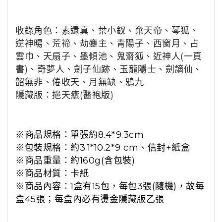
收錄角色：素還真、
葉小釵、棄天帝
、
琴狐
、
逆神暘
、
荒禘
、
劫鏖主
、
青陽子
、
西窗月
、
占
雲巾
、
天扇子
、
墨傾池
、
鬼齋狐
、近神人(
一頁
書)
、
奇夢人
、
劍子仙跡
、
玉龍隱士
、
劍謫仙
、
韶無非
、
倦收天
、
月無缺
、
鴉九
隱藏版：挹天癒(醫袍版)
※商品
規格：單張約8.4*9.3cm
※包裝
規格：約3.1*10.2*9 cm、
信封+紙盒
※商品重量：約160g(含包裝)
※商品材質：卡紙
※商品內容
：
1盒有15包，每包3張(隨機)，故每
盒45張；每盒內必有燙金隱藏版乙張