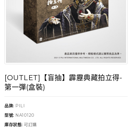
[OUTLET]【盲抽】霹靂典藏拍立得-
第一彈(盒裝)
品牌:
PILI
型號:
NA10120
庫存狀態:
可訂購