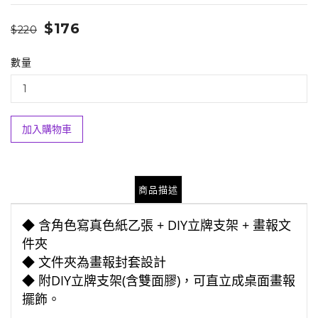
$176
$220
數量
加入購物車
商品描述
◆ 含角色寫真色紙乙張 + DIY立牌支架 + 畫報文
件夾
◆
文件夾為畫報封套設計
◆ 附DIY立牌支架(含雙面膠)，可直立成桌面畫報
擺飾。