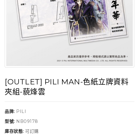
[OUTLET] PILI MAN-色紙立牌資料
夾組-藐烽雲
品牌:
PILI
型號:
NB09178
庫存狀態:
可訂購