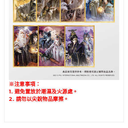
※注意事項：
1.
避免置放於潮濕及火源處。
2.
請勿以尖銳物品摩擦。