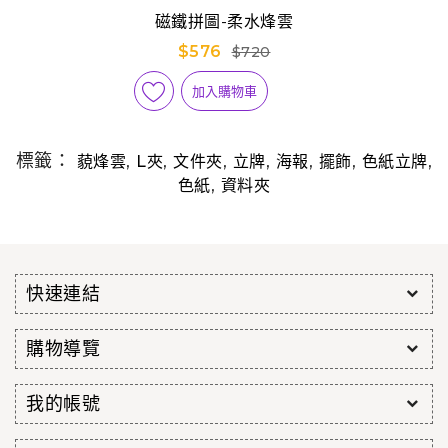
磁鐵拼圖-柔水烽雲
$576
$720
加入購物車
標籤：
,
,
,
,
,
,
,
藐烽雲
L夾
文件夾
立牌
海報
擺飾
色紙立牌
,
色紙
資料夾
快速連結
購物導覽
我的帳號