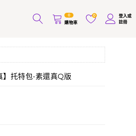
0
0
登入或
註冊
購物車
還真】托特包-素還真Q版