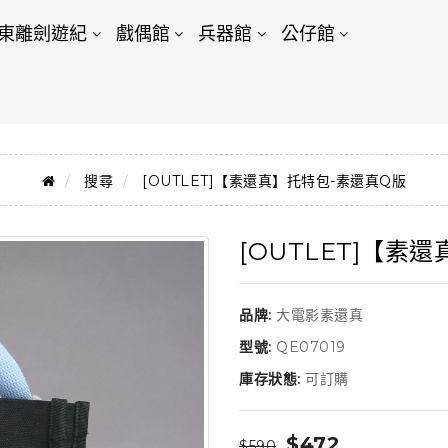
東離劍遊紀
戲偶館
兵器館
公仔館
搜尋
[OUTLET]【素還真】托特包-素還真Q版
[OUTLET]【素
品牌:
大電影素還真
型號:
QE07019
庫存狀態:
可訂購
$472
$590