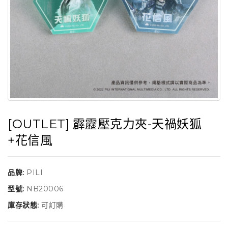
[OUTLET] 霹靂壓克力夾-天禍妖狐
+花信風
品牌:
PILI
型號:
NB20006
庫存狀態:
可訂購