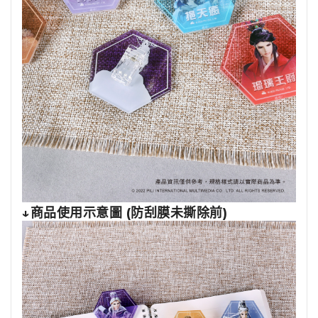
↓商品使用示意圖 (防刮膜未撕除前)