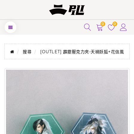
0
0
搜尋
[OUTLET] 霹靂壓克力夾-天禍妖狐+花信風