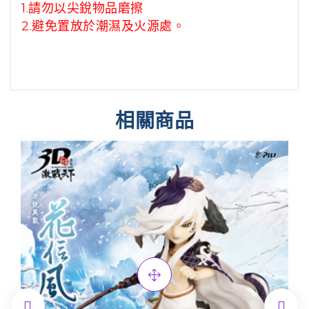
1.請勿以尖銳物品磨擦
2.避免置放於潮濕及火源處。
相關商品

