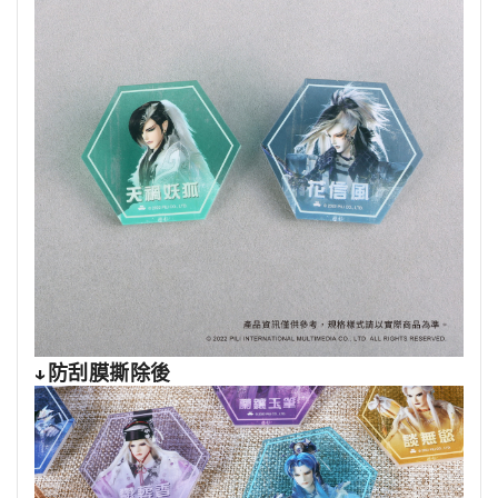
↓防刮膜撕除後