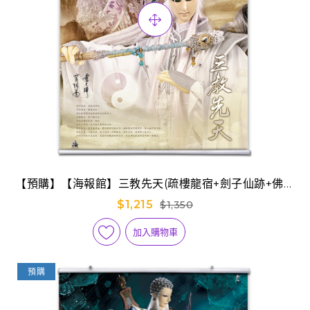
【預購】【海報館】三教先天(疏樓龍宿+劍子仙跡+佛劍
分說)
$1,215
$1,350
加入購物車
預購