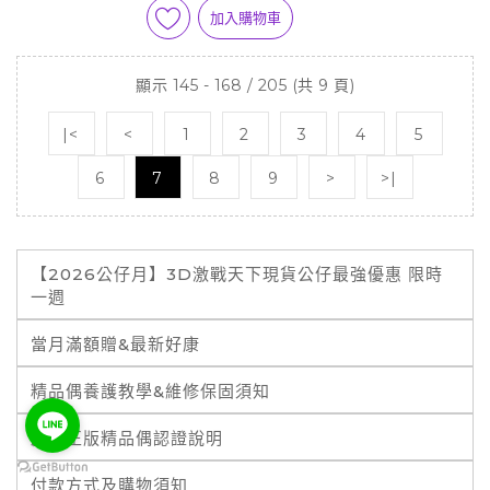
加入購物車
顯示 145 - 168 / 205 (共 9 頁)
|<
<
1
2
3
4
5
6
7
8
9
>
>|
【2026公仔月】3D激戰天下現貨公仔最強優惠 限時
一週
當月滿額贈&最新好康
精品偶養護教學&維修保固須知
霹靂正版精品偶認證說明
付款方式及購物須知