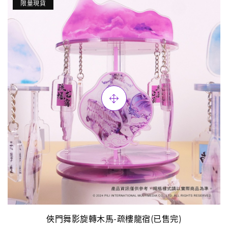
限量現貨
俠門舞影旋轉木馬-疏樓龍宿(已售完)