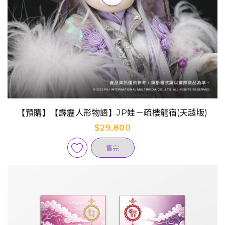
【預購】【霹靂人形物語】JP娃－疏樓龍宿(天越版)
$29,800
售完