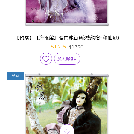
【預購】【海報館】儒門龍首(疏樓龍宿+穆仙鳳)
$1,215
$1,350
加入購物車
預購