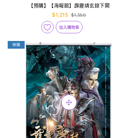
【預購】【海報館】霹靂靖玄錄下闋
$1,215
$1,350
加入購物車
預購