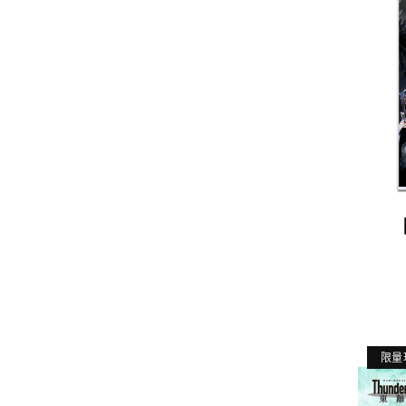
《Th
限量