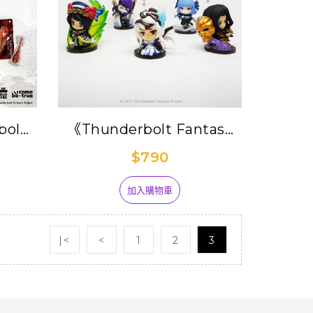
olt
《Thunderbolt Fantasy
紀》一卡
東離劍遊紀》Q版系列公仔
$790
『東離萌物語』套組5入
加入購物車
|<
<
1
2
3