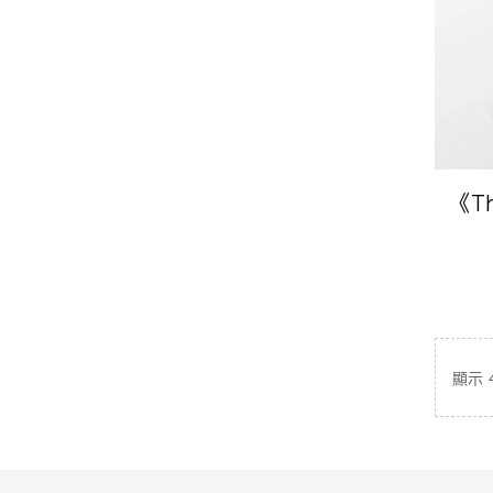
《Th
東離
顯示 4