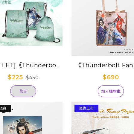
TLET]《Thunderbolt
《Thunderbolt Fan
tasy 東離劍遊紀》束口
Project》時尚棉麻手
$225
$690
$450
後背包-凜雪鴉
東離三俠
售完
加入購物車
現貨
現貨上市