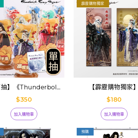
霹靂購物獨家
抽】《Thunderbolt
【霹靂購物獨家
tasy Project》晶透墜
《Thunderbolt Fan
$350
$180
飾角色立牌集抽包
Project》【開運大
聯海報-凜雪鴉+阿契
加入購物車
加入購物車
預購