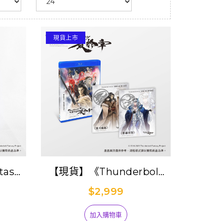
現貨上市
tasy
【現貨】《Thunderbolt
壓克力
Fantasy 東離劍遊紀 最終
$2,999
)
章》BD+DVD雙碟典藏版
(附中譯版外傳小說)
加入購物車