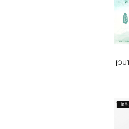
[OU
Fan
限量