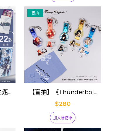
盲抽
 主題磨
【盲抽】《Thunderbolt
(已完
Fantasy Project》手環掛
$280
飾/墊片集抽包 (單抽)
加入購物車