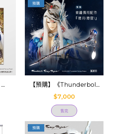
預購
】
【預購】《Thunderbolt
tasy
Fantasy Project》偶用兵
$7,000
吉】對
器-煙月(煙管)(凜雪鴉)(已結
努斯
束預購)
售完
預購