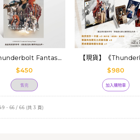
underbolt Fantasy
【現貨】《Thunderb
劍遊紀 最終章》劇場版
Fantasy 東離劍遊
$450
$980
手冊-日本空運版
通套組
售完
加入購物車
9 - 66 / 66 (共 3 頁)