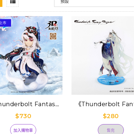
上市
underbolt Fantasy
《Thunderbolt Fan
劍遊紀２》x 霹靂無雙
東離劍遊紀３》角色
$730
$280
激戰天下-無雙033【凜
立牌-凜雪鴉(已完售
雪鴉】
加入購物車
售完