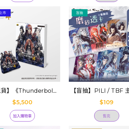
上市
盲抽
貨】《Thunderbolt
【盲抽】PILI / TBF
tasy 東離劍遊紀４》劇
砂透卡集抽包 (單抽) 
$5,500
$109
集典藏隨身硬碟
售)
加入購物車
售完