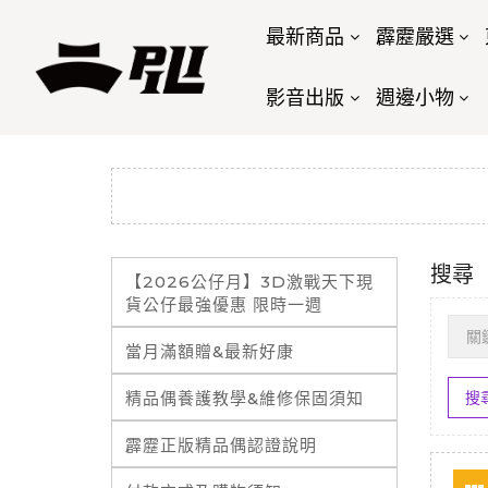
最新商品
霹靂嚴選
影音出版
週邊小物
搜尋
【2026公仔月】3D激戰天下現
貨公仔最強優惠 限時一週
當月滿額贈&最新好康
精品偶養護教學&維修保固須知
霹靂正版精品偶認證說明