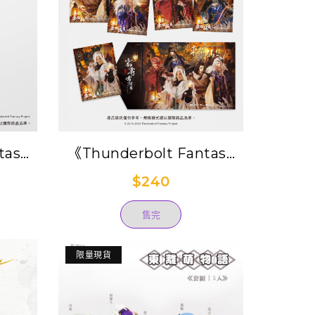
tasy
《Thunderbolt Fantasy
提袋-
Project》藝想天開
$240
Postcard套組-東離仙境
售完
限量現貨