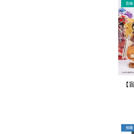
盲抽
【盲
Fan
預購