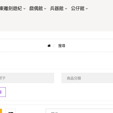
東離劍遊紀
戲偶館
兵器館
公仔館
搜尋