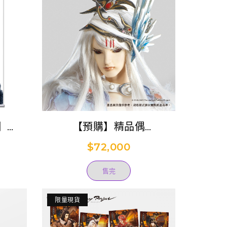
】
【預購】精品偶
tasy
《Thunderbolt Fantasy
$72,000
二
東離劍遊紀４》凜雪鴉 (已
結束預購)
售完
限量現貨