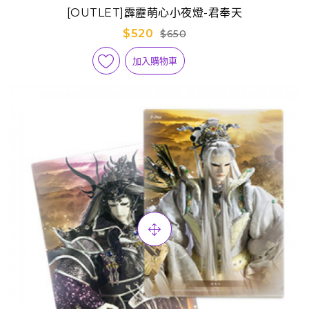
[OUTLET]霹靂萌心小夜燈-君奉天
$520
$650
加入購物車