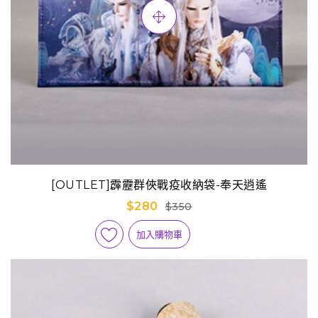
[OUTLET]霹靂群俠戰疫收納袋-奉天逍遙
$280
$350
加入購物車