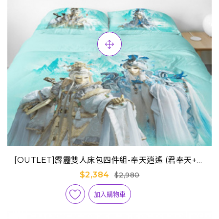
[OUTLET]霹靂雙人床包四件組-奉天逍遙 (君奉天+天
跡)
$2,384
$2,980
加入購物車