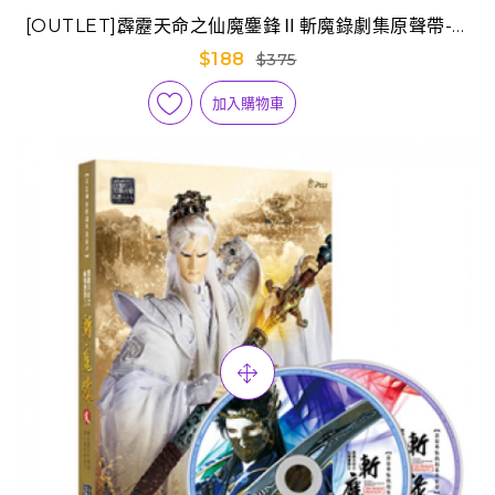
[OUTLET]霹靂天命之仙魔鏖鋒Ⅱ斬魔錄劇集原聲帶-精
選64
$188
$375
加入購物車