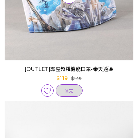
[OUTLET]霹靂超纖機能口罩-奉天逍遙
$119
$149
售完