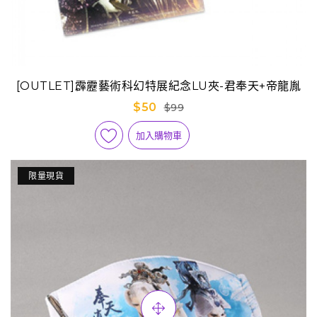
[OUTLET]霹靂藝術科幻特展紀念LU夾-君奉天+帝龍胤
$50
$99
加入購物車
限量現貨