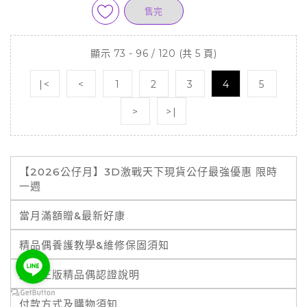
售完
顯示 73 - 96 / 120 (共 5 頁)
|<
<
1
2
3
4
5
>
>|
【2026公仔月】3D激戰天下現貨公仔最強優惠 限時
一週
當月滿額贈&最新好康
精品偶養護教學&維修保固須知
霹靂正版精品偶認證說明
付款方式及購物須知