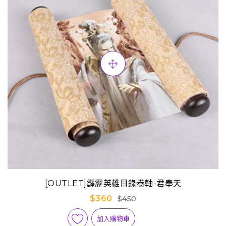
[OUTLET]霹靂英雄目錄卷軸-君奉天
$360
$450
加入購物車