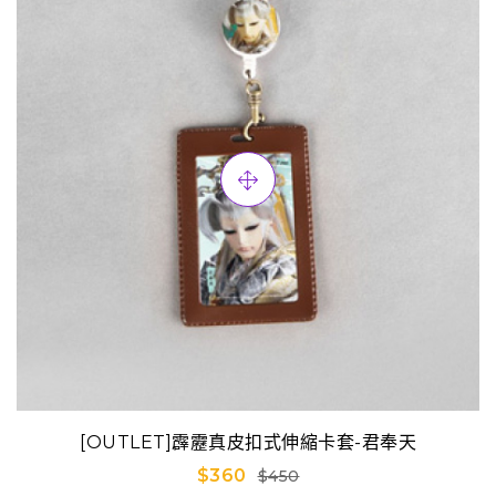
[OUTLET]霹靂真皮扣式伸縮卡套-君奉天
$360
$450