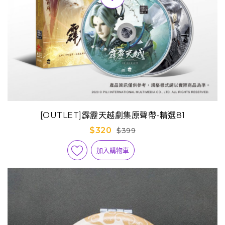
[OUTLET]霹靂天越劇集原聲帶-精選81
$320
$399
加入購物車