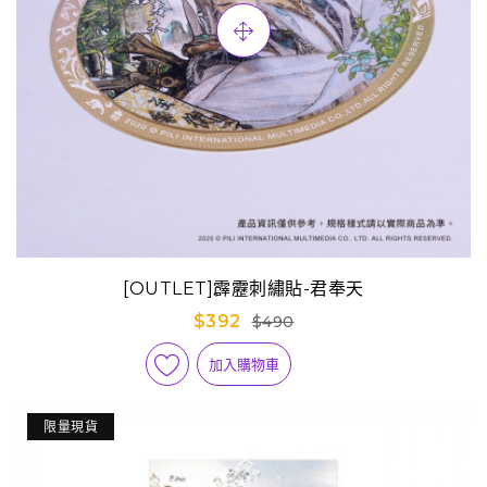
[OUTLET]霹靂刺繡貼-君奉天
$392
$490
加入購物車
限量現貨