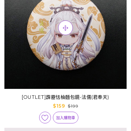
[OUTLET]霹靂恬柚麵包鏡-法儒(君奉天)
$159
$199
加入購物車