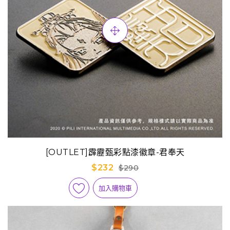
[OUTLET]霹靂甄彩點漆徽章-君奉天
$232
$290
加入購物車