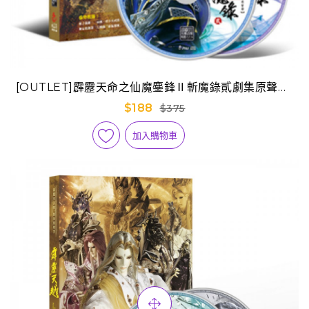
[OUTLET]霹靂天命之仙魔鏖鋒Ⅱ斬魔錄貳劇集原聲帶-
精選65
$188
$375
加入購物車