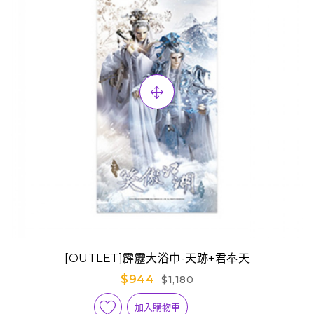
[OUTLET]霹靂大浴巾-天跡+君奉天
$944
$1,180
加入購物車