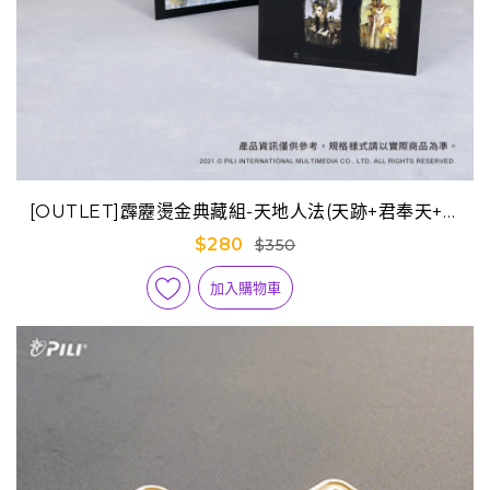
[OUTLET]霹靂燙金典藏組-天地人法(天跡+君奉天+地
冥+人覺)
$280
$350
加入購物車