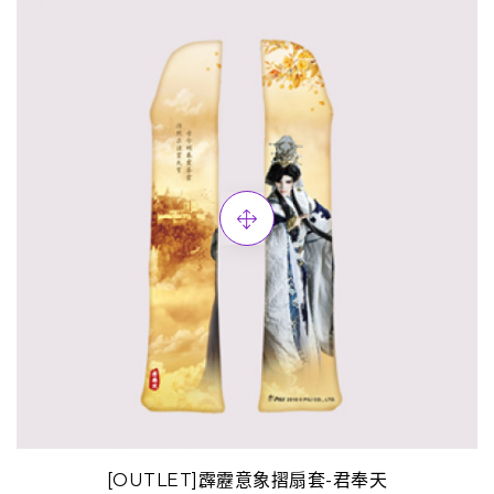
[OUTLET]霹靂意象摺扇套-君奉天