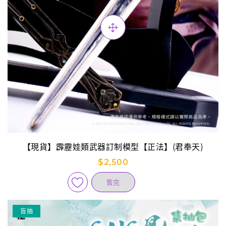
【現貨】霹靂娃類武器訂制模型【正法】(君奉天)
$2,500
售完
盲抽