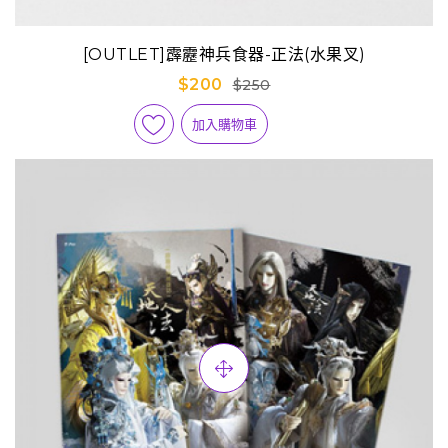
[OUTLET]霹靂神兵食器-正法(水果叉)
$200
$250
加入購物車