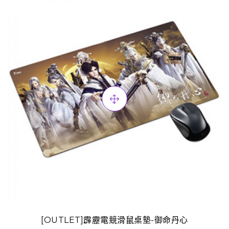
[OUTLET]霹靂電競滑鼠桌墊-御命丹心