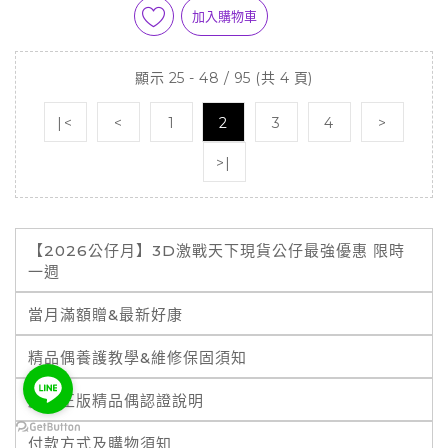
加入購物車
顯示 25 - 48 / 95 (共 4 頁)
|<
<
1
2
3
4
>
>|
【2026公仔月】3D激戰天下現貨公仔最強優惠 限時
一週
當月滿額贈&最新好康
精品偶養護教學&維修保固須知
霹靂正版精品偶認證說明
付款方式及購物須知