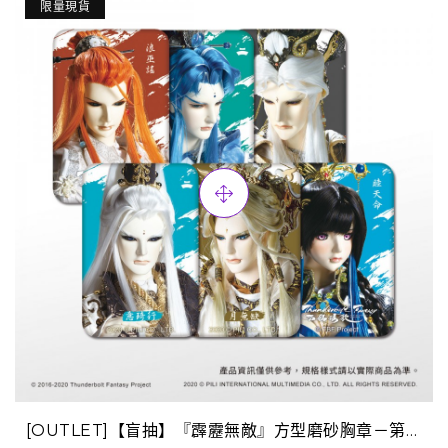
限量現貨
[OUTLET]【盲抽】『霹靂無敵』方型磨砂胸章－第二