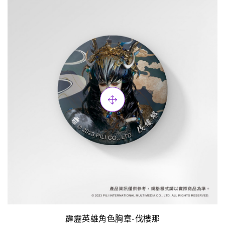
霹靂英雄角色胸章-伐樓那