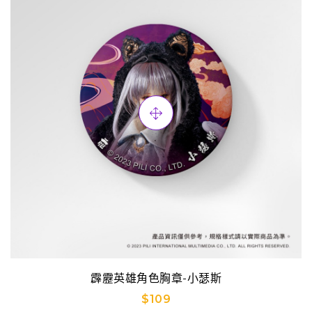
霹靂英雄角色胸章-小瑟斯
$109