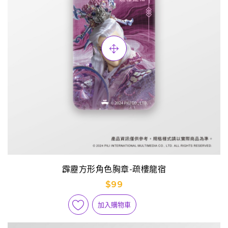
霹靂方形角色胸章-疏樓龍宿
$99
加入購物車