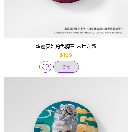
霹靂英雄角色胸章-末世之豔
$109
售完