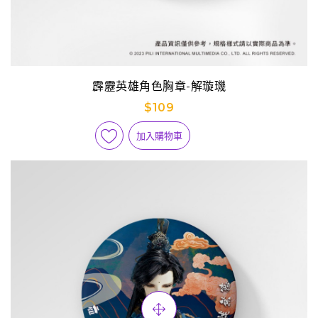
霹靂英雄角色胸章-解璇璣
$109
加入購物車