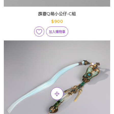
霹靂Q萌小公仔-C組
$900
加入購物車