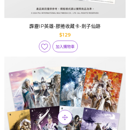
霹靂IP英雄-膠捲收藏卡-劍子仙跡
$129
加入購物車