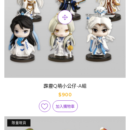
霹靂Q萌小公仔-A組
$900
加入購物車
限量現貨