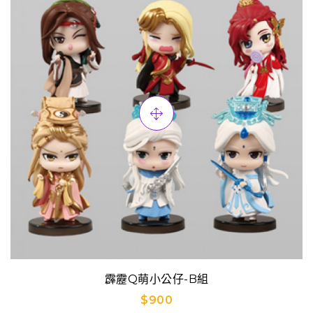
霹靂Q萌小公仔-B組
$900