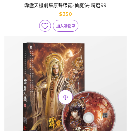
霹靂天機劇集原聲帶貳-仙魔決-精選99
$350
加入購物車