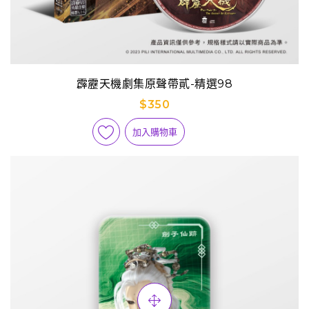
霹靂天機劇集原聲帶貳-精選98
$350
加入購物車