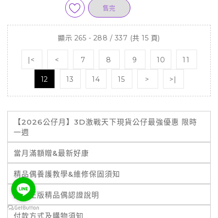
售完
顯示 265 - 288 / 337 (共 15 頁)
|<
<
7
8
9
10
11
12
13
14
15
>
>|
【2026公仔月】3D激戰天下現貨公仔最強優惠 限時
一週
當月滿額贈&最新好康
精品偶養護教學&維修保固須知
霹靂正版精品偶認證說明
付款方式及購物須知