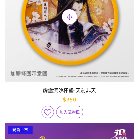
霹靂流沙杯墊-天劍非天
$350
加入購物車
現貨上市