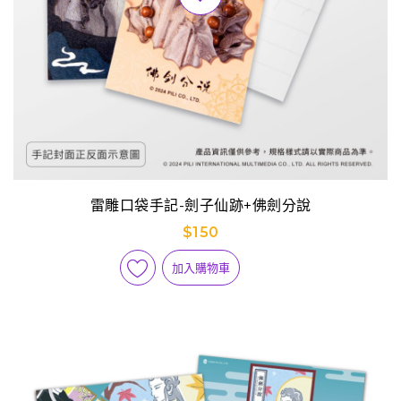
雷雕口袋手記-劍子仙跡+佛劍分說
$150
加入購物車