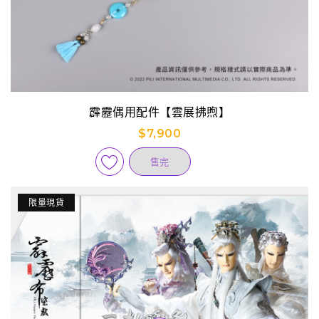
霹靂偶用配件【雲展拂煦】
$7,900
售完
限量現貨