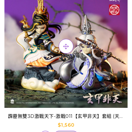
霹靂無雙3D激戰天下-激戰011【玄甲非天】套組 (天劍
非天+原無鄉)
$1,560