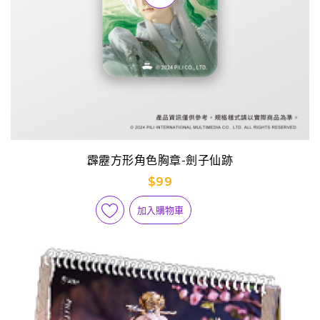
霹靂方形角色胸章-劍子仙跡
$99
加入購物車