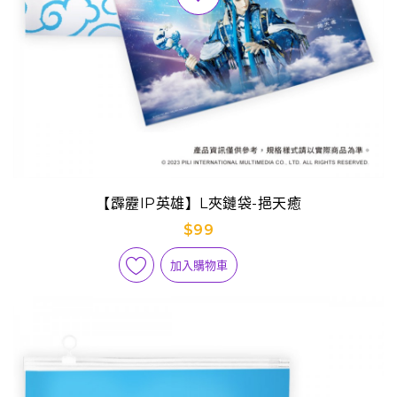
【霹靂IP英雄】L夾鏈袋-挹天癒
$99
加入購物車