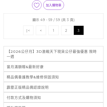
加入購物車
顯示 49 - 59 / 59 (共 3 頁)
|<
<
1
2
3
【2026公仔月】3D激戰天下現貨公仔最強優惠 限時
一週
當月滿額贈&最新好康
精品偶養護教學&維修保固須知
霹靂正版精品偶認證說明
付款方式及購物須知