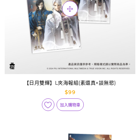
【日月雙輝】L夾海報組(素還真+談無慾)
$99
加入購物車