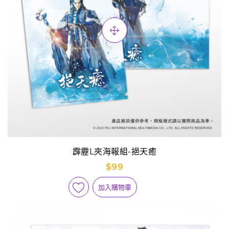
霹靂L夾海報組-挹天癒
$99
加入購物車