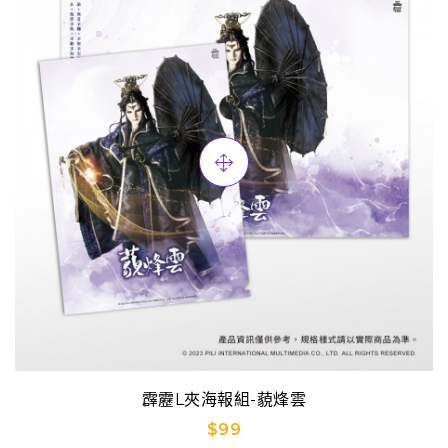
霹靂L夾海報組-藐烽雲
$99