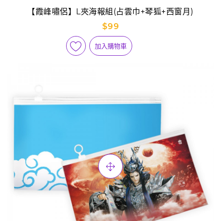
【霞峰嘯侶】L夾海報組(占雲巾+琴狐+西窗月)
$99
加入購物車