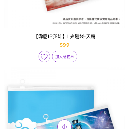
【霹靂IP英雄】L夾鏈袋-天魔
$99
加入購物車