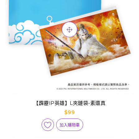
【霹靂IP英雄】L夾鏈袋-素還真
$99
加入購物車