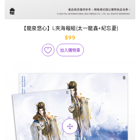
【龍泉悠心】L夾海報組(太一龍鑫+紀忘憂)
$99
加入購物車