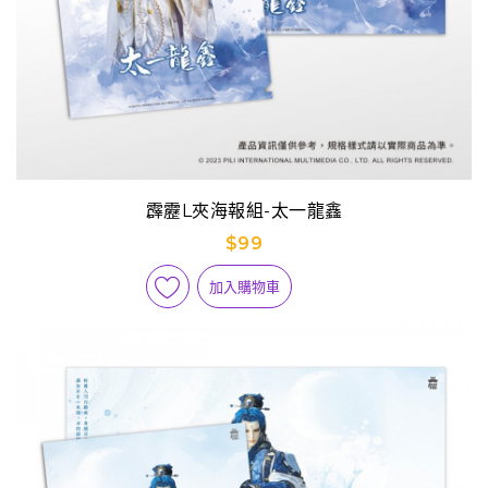
霹靂L夾海報組-太一龍鑫
$99
加入購物車