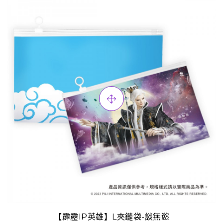
【霹靂IP英雄】L夾鏈袋-談無慾