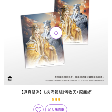
【道真雙秀】L夾海報組(倦收天+原無鄉)
$99
加入購物車