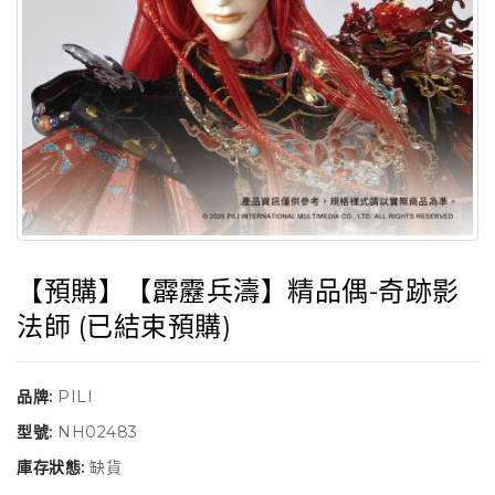
【預購】【霹靂兵濤】精品偶-奇跡影
法師 (已結束預購)
品牌:
PILI
型號:
NH02483
庫存狀態:
缺貨