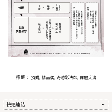
標籤：
,
,
,
預購
精品偶
奇跡影法師
霹靂兵濤
快速連結