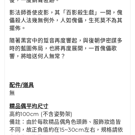
後，一度銷聲匿跡。
影法師善使皮影，其「百影殺生戲」一開，傀
儡殺人法幾無例外，人如傀儡，生死莫不為其
擺佈。
隨著黑宮中的踅音再度響起，與復朝伊密謀多
時的藍圖佈局，也將再度展開，一首傀儡歌
響，將暗送何人無常？
配件/道具
無
精品
偶平均尺寸
高約100cm (不含姿勢架)
備註：由於每款精品偶角色頭飾、服飾妝造皆
不同，故正負值約在15~30cm左右，規格請依