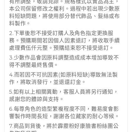
有所調整，敬請見諒。規格樣式以實品為主，
本公司保留修改之權利。過程中若出現少數原
料短缺問題，將使用部分替代飾品、髮絲或布
料製作。
2.
下單後恕不接受訂購人及角色指定更換服
務。預購期間若因個人因素退訂，將收取手續
處理費伍仟元整。預購結束恕不接受退訂。
3.
少數作品會因原料調整造成成本增加導致不
得不調整最終售價。
4.
而若因不可抗因素
(
如原料短缺
)
導致無法製
作，將取消發行，並退還訂金。
5.
如有以上相關異動，客服人員將另行通知，
感謝您的體諒與支持。
6.
每尊角色的造型繁複程度不同，難易度會影
響製作時間長短，謝謝各位藏家的耐心等候。
7.
商品到貨後，將於霹靂粉好康臉書粉絲團公