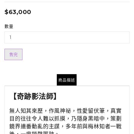
$63,000
數量
售完
商品描述
【
奇跡影法師
】
無人知其來歷，作風神祕，性愛留伏筆，真實
目的往往令人難以抓摸，
乃隱身黑暗中，策劃
鏡界連番動亂的主謀，多年前與梅林知者一戰