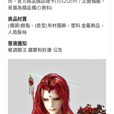
同、
官方精品偶認證卡(15x20cm / 正面偶圖，
背面為精品偶ID資料)
商品
材質
(偶頭)
樹脂
、(造型)布材服飾、塑料.金屬飾品、
人造髮絲
發貨通知
敬請關注
霹靂粉好康
公告