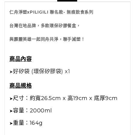
仁舟淨塑xPILIGILI 聯名款- 無痕飲食系列
台灣在地品牌，多款環保矽膠餐盒，
與霹靂英雄一起同舟共淨，聯手減塑！
商品內容
好矽袋 (環保矽膠袋) x1
➤
商品規格
尺寸：約寬26.5cm x 高19cm x 底厚9cm
➤
容量：2000ml
➤
重量：164g
➤