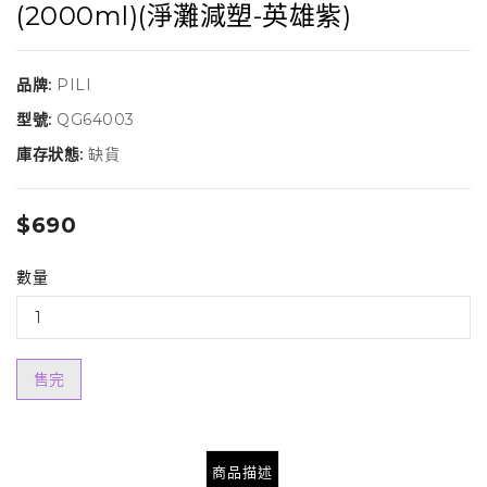
(2000ml)(淨灘減塑-英雄紫)
品牌:
PILI
型號:
QG64003
庫存狀態:
缺貨
$690
數量
售完
商品描述