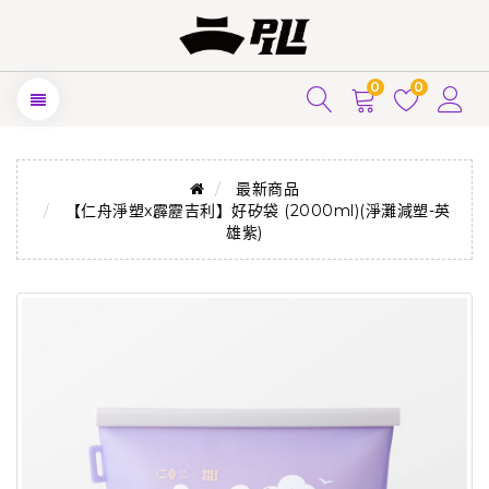
0
0
最新商品
【仁舟淨塑x霹靂吉利】好矽袋 (2000ml)(淨灘減塑-英
雄紫)