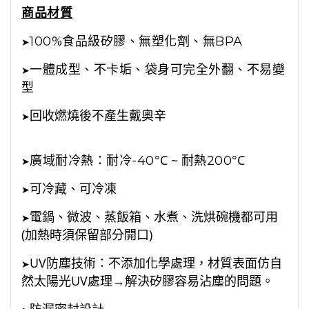
商品材質
100%食品級矽膠、無塑化劑、無BPA
➤
一體成型、不卡垢、袋身可完全外翻、不易變
➤
型
回收燃燒後不產生戴奧辛
➤
°C ~
°C
廣域耐冷熱：耐冷-40
耐熱200
➤
可冷藏、可冷凍
➤
電鍋、微波、蒸飯箱、水煮、洗烘碗機都可用
➤
(加熱時須保留部分開口)
UV防塵技術：不添加化學處理，材質表面仿自
➤
然太陽光UV處理→解決矽膠容易沾塵的問題。
防漏密封設計