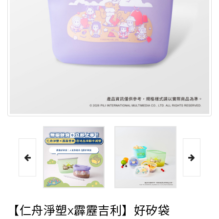
【仁舟淨塑x霹靂吉利】好矽袋