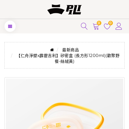
0
0
最新商品
【仁舟淨塑x霹靂吉利】矽密盒 (長方形1200ml)(歡聚野
餐-絲絨黃)