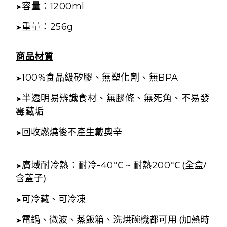
容量：1200ml
➤
重量：256g
➤
商品材質
100%食品級矽膠、無塑化劑、無BPA
➤
半透明易辨識食材、無膠條、無死角、不易發
➤
霉藏垢
回收燃燒後不產生戴奧辛
➤
°C ~
°C (全盒/
廣域耐冷熱：耐冷-40
耐熱200
➤
含蓋子)
可冷藏、可冷凍
➤
電鍋、微波、蒸飯箱、洗烘碗機都可用 (加熱時
➤