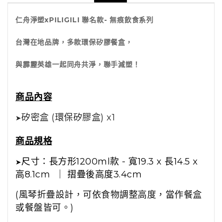
仁舟淨塑xPILIGILI 聯名款- 無痕飲食系列
台灣在地品牌，多款環保矽膠餐盒，
與霹靂英雄一起同舟共淨，聯手減塑！
商品內容
矽密盒 (環保矽膠盒) x1
➤
商品規格
尺寸：長方形1200ml款 - 寬19.3 x 長14.5 x
➤
高8.1cm ｜ 摺疊後高度3.4cm
(風琴折疊設計，可依食物調整高度，當作餐盒
或餐盤皆可。)