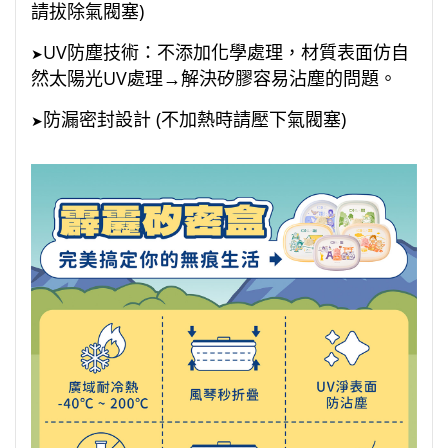
請拔除氣閥塞)
UV防塵技術：不添加化學處理，材質表面仿自
➤
然太陽光UV處理→解決矽膠容易沾塵的問題。
防漏密封設計 (不加熱時請壓下氣閥塞)
➤