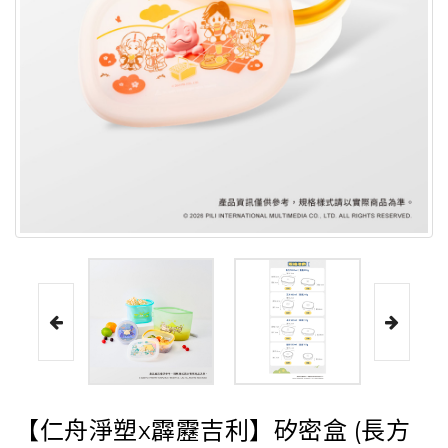
【仁舟淨塑x霹靂吉利】矽密盒 (長方