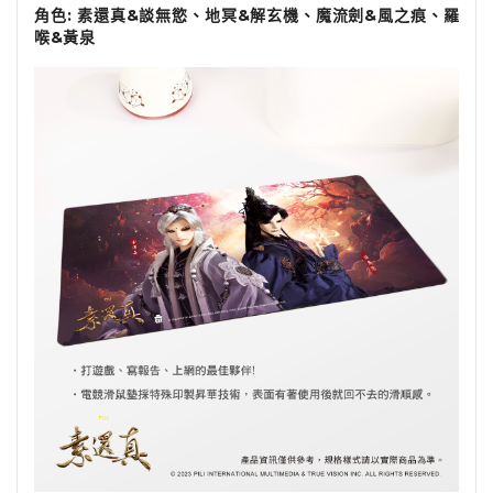
角色: 素還真&談無慾、地冥&解玄機、魔流劍&風之痕、羅
喉&黃泉