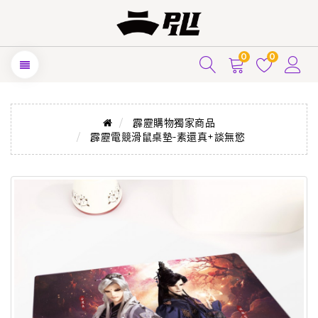
0
0
霹靂購物獨家商品
霹靂電競滑鼠桌墊-素還真+談無慾