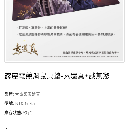
霹靂電競滑鼠桌墊-素還真+談無慾
品牌:
大電影素還真
型號:
NB08143
庫存狀態:
缺貨