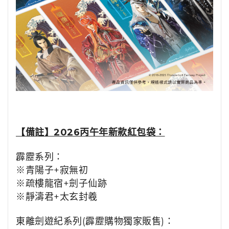
【備註】2026丙午年新款紅包袋：
霹靂系列：
※青陽子+寂無初
※疏樓龍宿+劍子仙跡
※靜濤君+太玄封羲
東離劍遊紀系列(霹靂購物獨家販售)：