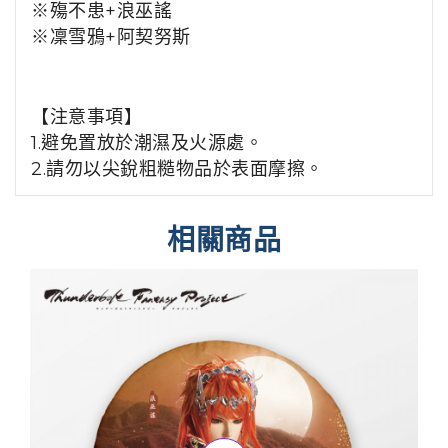
※殤不患+浪巫謠
※凜雪鴉+阿契努斯
【注意事項】
1.避免置放於潮濕及火源處。
2.請勿以尖銳粗糙物品於表面摩擦。
相關商品