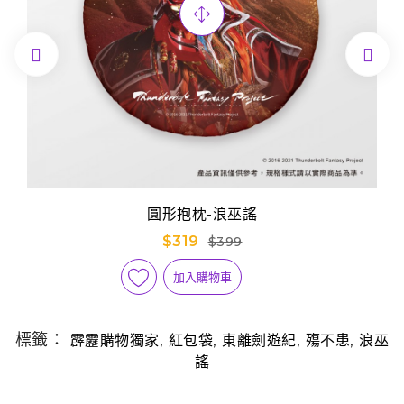


圓形抱枕-浪巫謠
$319
$399
加入購物車
標籤：
,
,
,
,
霹靂購物獨家
紅包袋
東離劍遊紀
殤不患
浪巫
謠