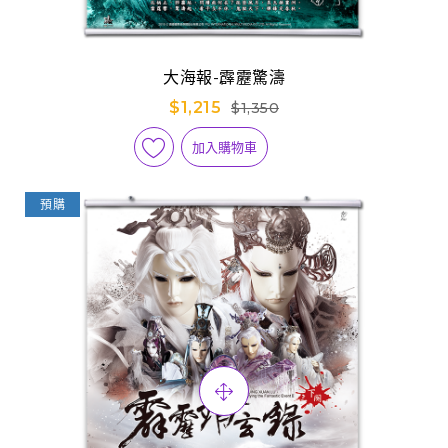
大海報-霹靂驚濤
$1,215
$1,350
加入購物車
預購