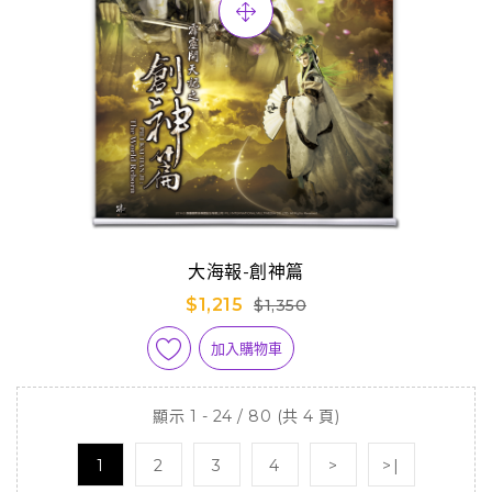
大海報-創神篇
$1,215
$1,350
加入購物車
顯示 1 - 24 / 80 (共 4 頁)
1
2
3
4
>
>|