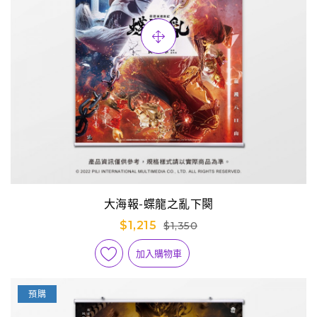
大海報-蝶龍之亂下闋
$1,215
$1,350
加入購物車
預購