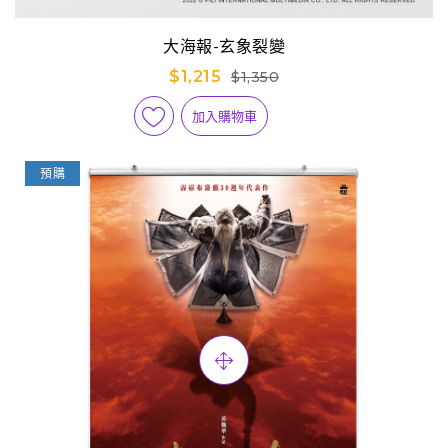
大海報-玄象裂變
$1,215
$1,350
加入購物車
預購