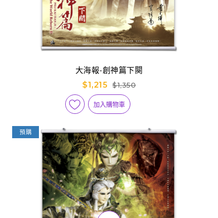
大海報-創神篇下闋
$1,215
$1,350
加入購物車
預購