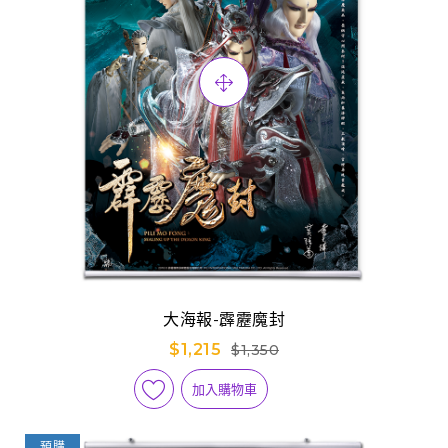
大海報-霹靂魔封
$1,215
$1,350
加入購物車
預購