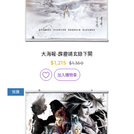
大海報-霹靂靖玄錄下闋
$1,215
$1,350
加入購物車
預購