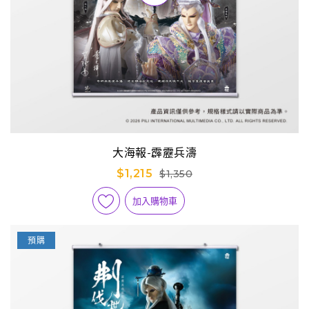
大海報-霹靂兵濤
$1,215
$1,350
加入購物車
預購