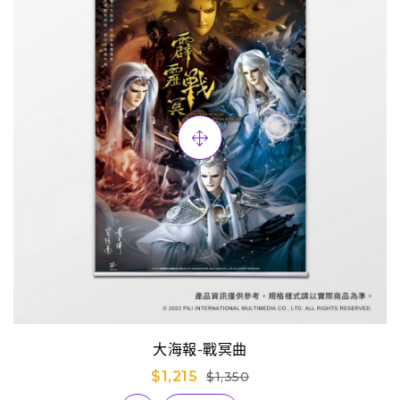
大海報-戰冥曲
$1,215
$1,350