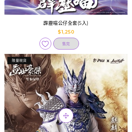
霹靂喵公仔全套(5入)
$1,250
售完
限量現貨