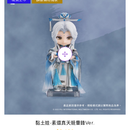
黏土娃-素還真天競鏖鋒Ver.