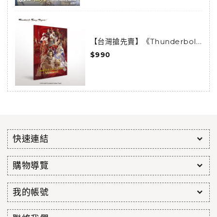
【台灣搶先賣】《Thunderbolt
Fantasy 東離劍遊紀》-
$990
Moments-
快速連結
購物導覽
我的帳號