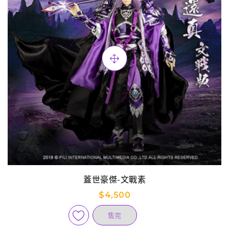
蓋世豪傑-文戰素
$4,500
售完