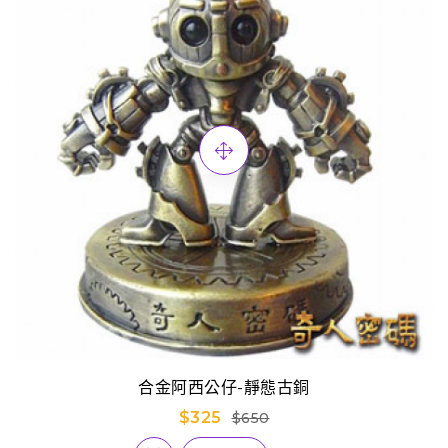
合金阿西公仔-靜態古銅
$325
$650