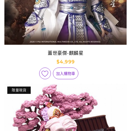
蓋世豪傑-麒麟星
$4,999
加入購物車
限量現貨