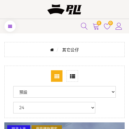
0
0
其它公仔
現貨上市
霹靂購物獨家