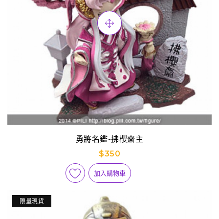
勇將名鑑-拂櫻齋主
$350
加入購物車
限量現貨