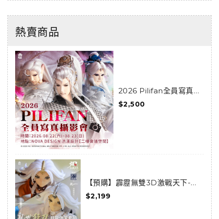
熱賣商品
2026 Pilifan全員寫真攝
影會活動套組
$2,500
【預購】霹靂無雙3D激戰天下-亂
世狂刀-狂龍傲天套組(預購限定)
$2,199
(已結束預購)