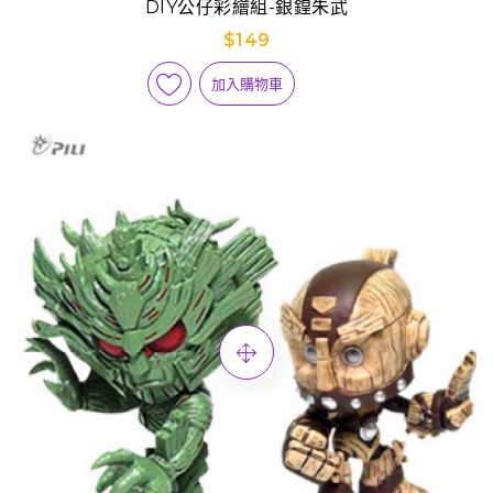
DIY公仔彩繪組-銀鍠朱武
$149
加入購物車