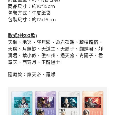
商品尺寸：
約10*15cm
包裝方式：
牛皮紙袋
包裝尺寸：
約12x16cm
款式(共20款)
天跡、地冥、談無慾、命君孤羅、疏樓龍宿、
天魔、月無缺、天道主、天扇子、蝴蝶君、靜
濤君、葉小釵、傲神州、挹天癒、青陽子、君
奉天、西窗月、玉龍隱士
隱藏款：棄天帝、羅喉