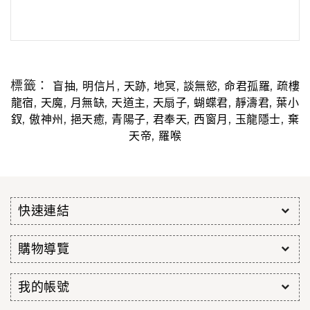
標籤：
,
,
,
,
,
,
盲抽
明信片
天跡
地冥
談無慾
命君孤羅
疏樓
,
,
,
,
,
,
,
龍宿
天魔
月無缺
天道主
天扇子
蝴蝶君
靜濤君
葉小
,
,
,
,
,
,
,
釵
傲神州
挹天癒
青陽子
君奉天
西窗月
玉龍隱士
棄
,
天帝
羅喉
快速連結
購物導覽
我的帳號