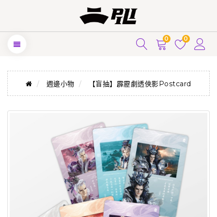
0
0
週邊小物
【盲抽】霹靂劇透俠影Postcard