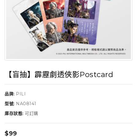
【盲抽】霹靂劇透俠影Postcard
品牌:
PILI
型號:
NA08141
庫存狀態:
可訂購
$99