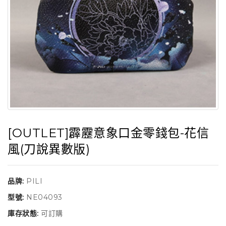
[OUTLET]霹靂意象口金零錢包-花信
風(刀說異數版)
品牌:
PILI
型號:
NE04093
庫存狀態:
可訂購