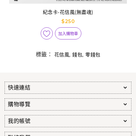
紀念卡-花信風(無盡魂)
$250
加入購物車
標籤：
,
,
花信風
錢包
零錢包
快速連結
購物導覽
我的帳號