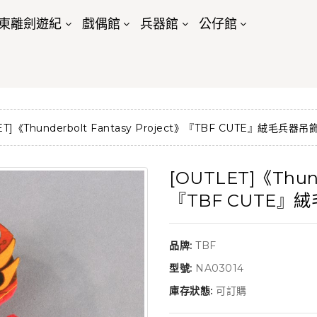
東離劍遊紀
戲偶館
兵器館
公仔館
ET]《Thunderbolt Fantasy Project》『TBF CUTE』絨毛兵器吊
[OUTLET]《Thund
『TBF CUTE』
品牌:
TBF
型號:
NA03014
庫存狀態:
可訂購