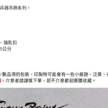
絨毛兵器吊飾系列，
、
鑰匙扣
5.5公分
少數品項的包裝、印製物可能會有一些小痕跡、泛黃、或
務
。介意者請謹慎下單，若不介意歡迎選購收藏。