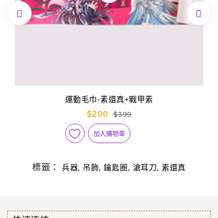


運動毛巾-素還真+戰甲素
$200
$399
加入購物車
標籤：
,
,
,
,
兵器
吊飾
鑰匙圈
滄耳刀
素還真