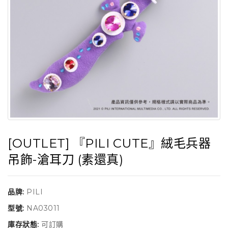
[OUTLET] 『PILI CUTE』絨毛兵器
吊飾-滄耳刀 (素還真)
品牌:
PILI
型號:
NA03011
庫存狀態:
可訂購