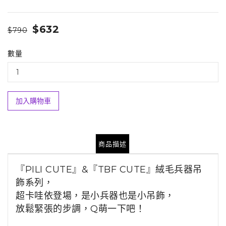
$632
$790
數量
加入購物車
商品描述
『PILI CUTE』&『TBF CUTE』絨毛兵器吊
飾系列，
超卡哇依登場，
是小兵器也是小吊飾，
放鬆緊張的步調，
Q萌一下吧！