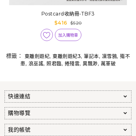
Postcard收納冊-TBF3
$416
$520
加入購物車
標籤：
,
,
,
,
東離劍遊紀
東離劍遊紀3
筆記本
凜雪鴉
殤不
,
,
,
,
,
患
浪巫謠
照君臨
捲殘雲
異飄渺
萬軍破
快速連結
購物導覽
我的帳號