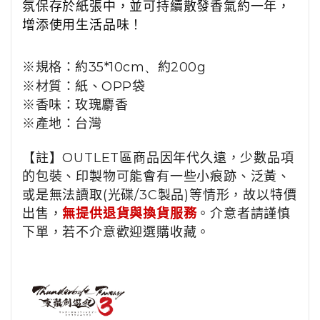
氛保存於紙張中，並可持續散發香氣約一年，
增添使用生活品味！
※規格：約
35*10cm、
約200
g
※材質：
紙、
OPP
袋
※香味：
玫瑰麝香
※產地：
台灣
【註】OUTLET區商品因年代久遠，少數品項
的包裝、印製物可能會有一些小痕跡、泛黃、
或是無法讀取(光碟/3C製品)等情形，故以特價
出售，
無提供退貨與換貨服務
。介意者請謹慎
下單，若不介意歡迎選購收藏。