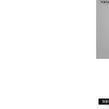
《Th
東離
限量