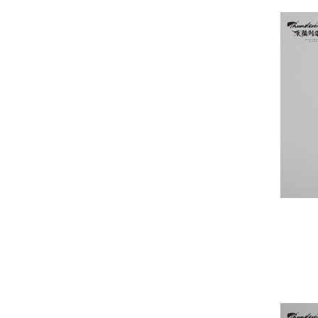
《Th
東離