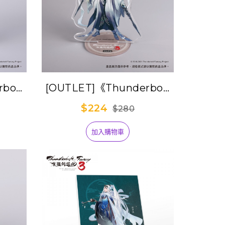
bolt
[OUTLET]《Thunderbolt
紀３》角
Fantasy 東離劍遊紀３》角
$224
$280
蓮
色壓克力立牌-禍世螟蝗
加入購物車