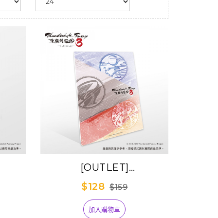
[OUTLET]
tasy
《Thunderbolt Fantasy
$128
$159
真藏收
東離劍遊紀３》雙影立牌便
)
條紙-照君臨
加入購物車