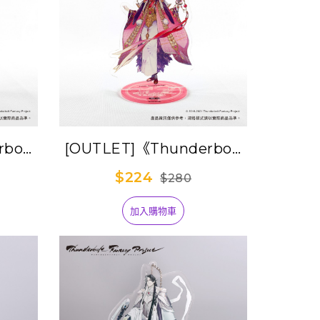
bolt
[OUTLET]《Thunderbolt
紀３》角
Fantasy 東離劍遊紀３》角
$224
$280
雲
色壓克力立牌-照君臨
加入購物車