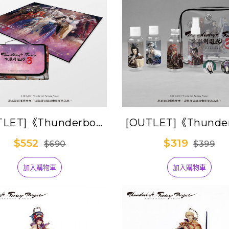
TLET]《Thunderbolt
[OUTLET]《Thunder
tasy 東離劍遊紀３》主
Fantasy 東離劍遊
$552
$319
$690
$399
題防水野餐墊
行瓶罐組
加入購物車
加入購物車