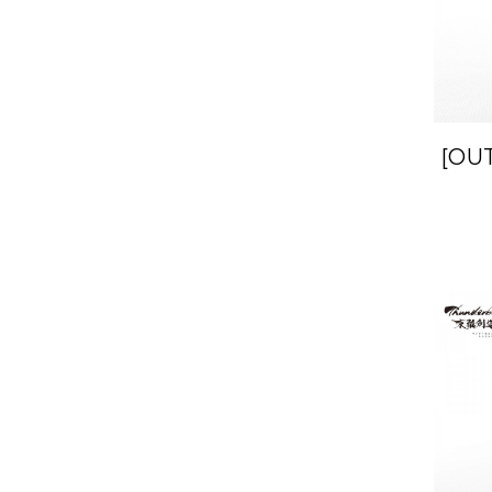
[OU
Fan