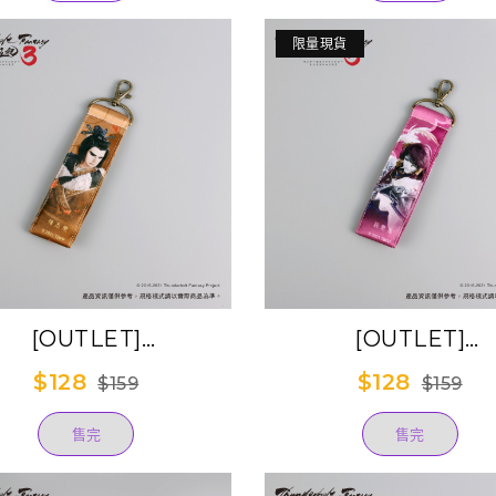
限量現貨
[OUTLET]
[OUTLET]
underbolt Fantasy
《Thunderbolt Fan
$128
$128
$159
$159
劍遊紀３》雙面織帶吊
東離劍遊紀３》雙面
飾-殤不患
飾-殺無生
售完
售完