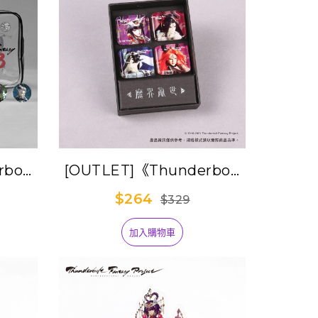
bolt
[OUTLET]《Thunderbolt
紀３》旅
Fantasy 東離劍遊紀３》晶
$264
$329
透玻璃磁鐵組-魔界亂世(照
君臨+刑亥+阿爾貝盧法+禍
加入購物車
世螟蝗)