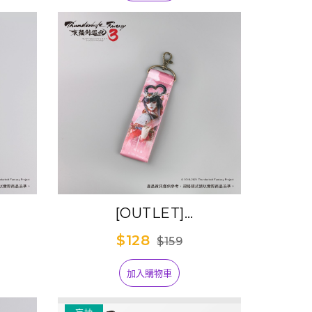
[OUTLET]
tasy
《Thunderbolt Fantasy
$128
$159
織帶吊
東離劍遊紀３》雙面織帶吊
飾-照君臨
加入購物車