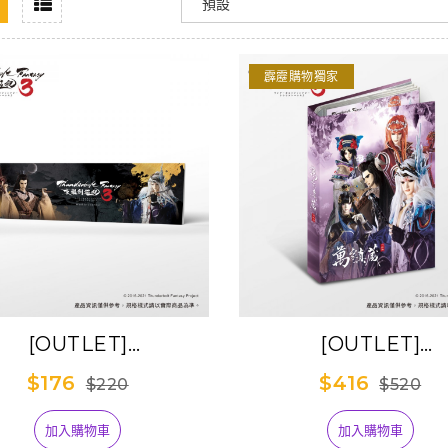
霹靂購物獨家
[OUTLET]
[OUTLET]
underbolt Fantasy
《Thunderbolt Fan
$176
$416
$220
$520
劍遊紀３》香氛鍵盤週
東離劍遊紀３》萬象
計畫本
納冊(postcard用
加入購物車
加入購物車