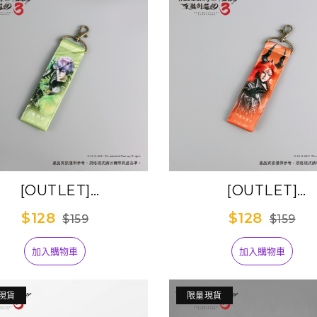
[OUTLET]
[OUTLET]
underbolt Fantasy
《Thunderbolt Fan
$128
$128
$159
$159
劍遊紀３》雙面織帶吊
東離劍遊紀３》雙面
飾-異飄渺
飾-阿爾貝盧法
加入購物車
加入購物車
現貨
限量現貨