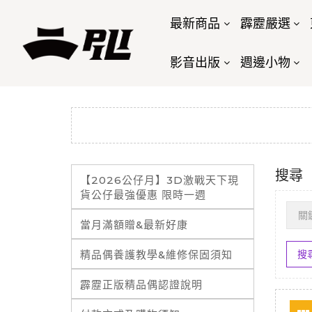
最新商品
霹靂嚴選
影音出版
週邊小物
搜尋
【2026公仔月】3D激戰天下現
貨公仔最強優惠 限時一週
當月滿額贈&最新好康
精品偶養護教學&維修保固須知
霹靂正版精品偶認證說明