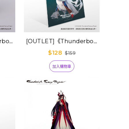
bolt
[OUTLET]《Thunderbolt
紀３》角
Fantasy 東離劍遊紀３》雙
$128
$159
盧法
影立牌便條紙-凜雪鴉
加入購物車