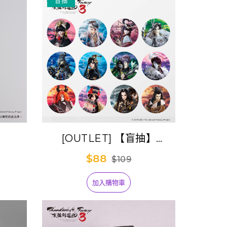
盲抽
[OUTLET] 【盲抽】
tasy
《Thunderbolt Fantasy
$88
$109
織帶吊
東離劍遊紀３》『TBF All
Star』圓形絲絨膜胸章(單
加入購物車
抽)