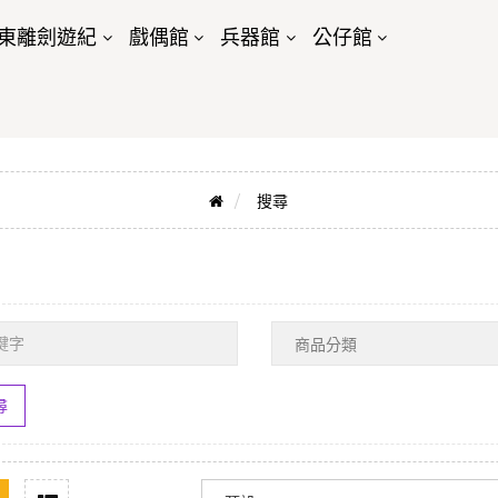
東離劍遊紀
戲偶館
兵器館
公仔館
搜尋