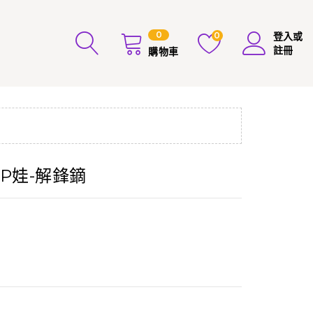
0
0
登入或
註冊
購物車
P娃-解鋒鏑