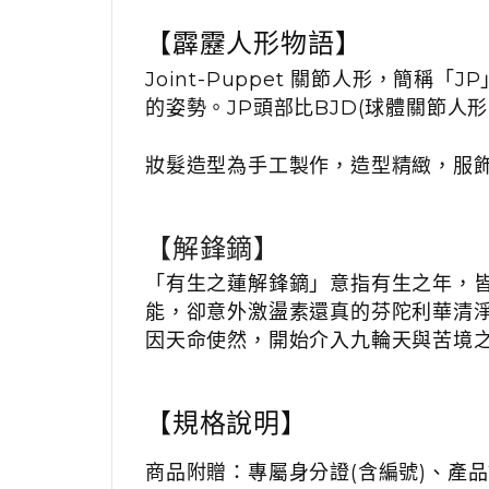
【霹靂人形物語】
Joint-Puppet
關節人形，簡稱「
JP
的姿勢。
JP
頭部比
BJD(
球體關節人形
妝髮造型為手工製作，造型精緻，服
【解鋒鏑】
「有生之蓮解鋒鏑」意指有生之年，
能，卻意外激盪素還真的芬陀利華清
因天命使然，開始介入九輪天與苦境
【規格說明】
商品附贈：專屬身分證
(
含編號
)
、產品