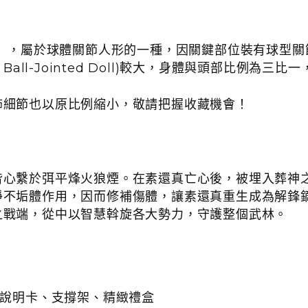
」，屬於球體關節人形的一種，因關鍵部位裝有球型關
Ball-Jointed Doll)
較大，
身體與頭部比例為三比一
飾細節也以原比例縮小，敬請把握收藏機會！
皆心繫於弭平烽火狼煙。在素還真亡心後，被埋入葬神
淨不垢體作用，因而修補傷體，讓素還真重生成為解鋒
之戰端，從中以智慧斡旋各大勢力，守護整個武林。
說明卡、支撐架、精緻禮盒