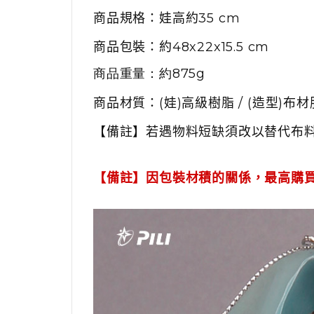
商品規格：娃高約
35
cm
商品包裝：約
48x22x15.5 cm
商品重量：約
875g
商品材質：
(
娃
)
高級樹脂 /
(
造型
)
布材
【備註】若遇物料短缺須改以替代布
【備註】
因包裝材積的關係，最高購買