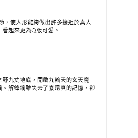
節，
使人形能夠做出許多接近於真人
，看起來更為
Q
版可愛。
之野九丈地底，開啟九輪天的玄天魔
鏑。解鋒鏑雖失去了素還真的記憶，卻