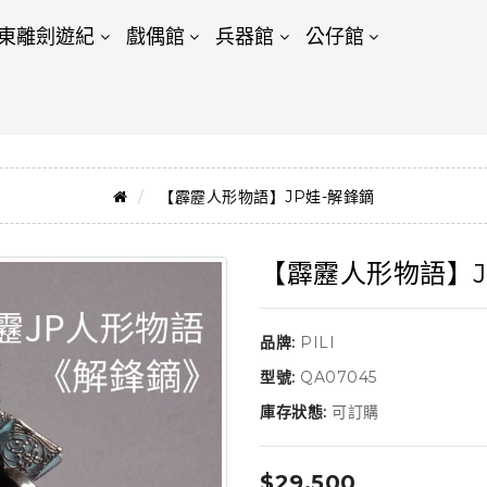
東離劍遊紀
戲偶館
兵器館
公仔館
【霹靂人形物語】JP娃-解鋒鏑
【霹靂人形物語】J
品牌:
PILI
型號:
QA07045
庫存狀態:
可訂購
$29,500