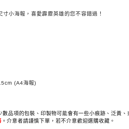
尺寸
小海報，喜愛霹靂英雄的您不容錯過！
1.5cm (A4海報)
少數品項的包裝、印製物可能會有一些小痕跡、泛黃、或
務
。介意者請謹慎下單，若不介意歡迎選購收藏。