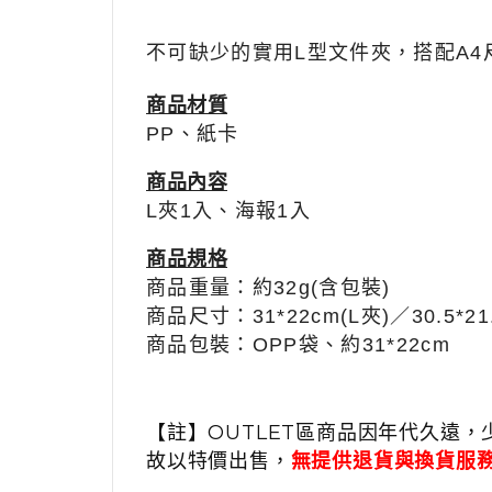
不可缺少的實用L型文件夾，搭配
A4
商品材質
PP、紙卡
商品內容
L夾
1入
、海報
1入
商品規格
商品重量：約32g(含包裝)
商品尺寸：
31*22cm(L夾)／
30.5*2
商品包裝：OPP
袋、
約31*22cm
【註】OUTLET區商品因年代久遠，
故以特價出售，
無提供退貨與換貨服