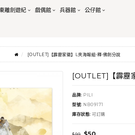
東離劍遊紀
戲偶館
兵器館
公仔館
[OUTLET]【霹靂家徽】L夾海報組-釋•佛劍分說
[OUTLET]【霹
品牌:
PILI
型號:
NB09171
庫存狀態:
可訂購
$50
$99