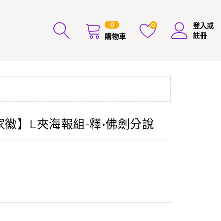
0
0
登入或
註冊
購物車
靂家徽】L夾海報組-釋•佛劍分說