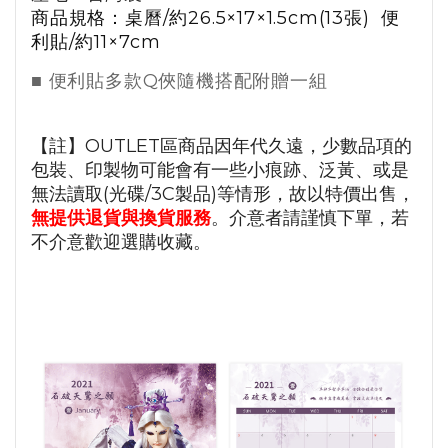
商品規格：
桌曆
/
約
26.5×17×1.5cm
(13
張
)
便
利貼
/
約
11×7cm
■
便利貼多款
Q
俠隨機搭配附贈一組
【註】OUTLET區商品因年代久遠，少數品項的
包裝、印製物可能會有一些小痕跡、泛黃、或是
無法讀取(光碟/3C製品)等情形，故以特價出售，
無提供退貨與換貨服務
。介意者請謹慎下單，若
不介意歡迎選購收藏。