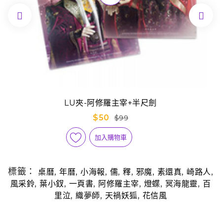


LU夾-阿修羅主宰+半尺劍
$50
$99
加入購物車
標籤：
,
,
,
,
,
,
,
,
桌曆
年曆
小海報
儒
釋
邪魔
素還真
崎路人
,
,
,
,
,
,
風采鈴
葉小釵
一頁書
阿修羅主宰
燈蝶
冥海龍靈
百
,
,
,
里泣
織夢師
天禍妖狐
花信風