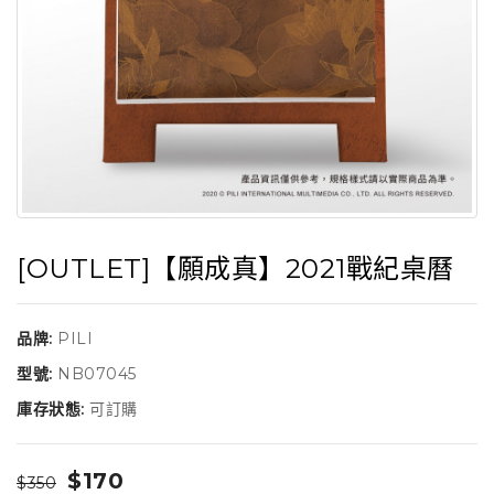
[OUTLET]【願成真】2021戰紀桌曆
品牌:
PILI
型號:
NB07045
庫存狀態:
可訂購
$170
$350