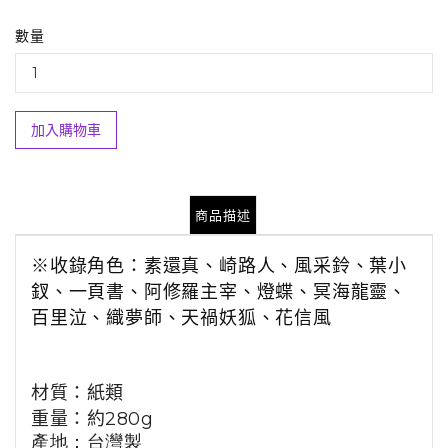
數量
加入購物車
商品描述
※收錄角色：素還真、崎路人、風采鈴、葉小
釵、一頁書、阿修羅主宰、燈蝶、冥海龍靈、
百里泣、織夢師、天禍妖狐、花信風
材質：紙類
重量：約
280
g
產地：台灣製