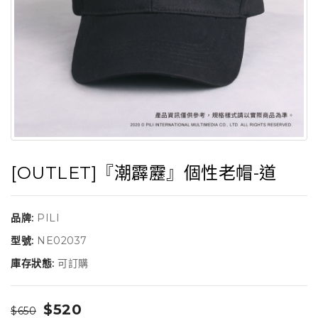
[OUTLET]『潮霹靂』個性老帽-道
品牌:
PILI
型號:
NE02037
庫存狀態:
可訂購
$520
$650