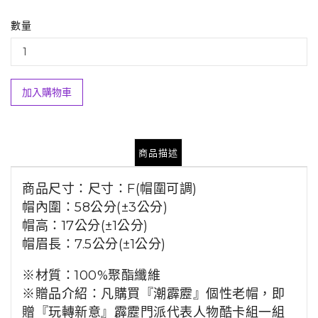
數量
加入購物車
商品描述
商品尺寸：尺寸：F(帽圍可調)
帽內圍：58公分(±3公分)
帽高：17公分(±1公分)
帽眉長：7.5公分(±1公分)
※材質：100%聚酯纖維
※贈品介紹：
凡購買『潮霹靂』個性老帽，即
贈『玩轉新意』霹靂門派代表人物酷卡組一組