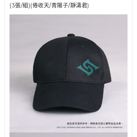
(3張/組)(倦收天/青陽子/靜濤君)