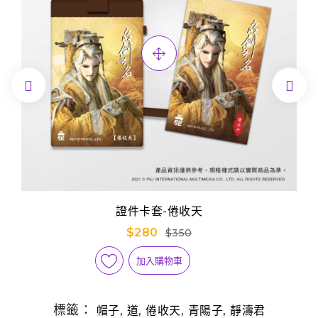


證件卡套-倦收天
$280
$350
加入購物車
標籤：
,
,
,
,
帽子
道
倦收天
青陽子
靜濤君