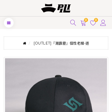
0
0
[OUTLET]『潮霹靂』個性老帽-道