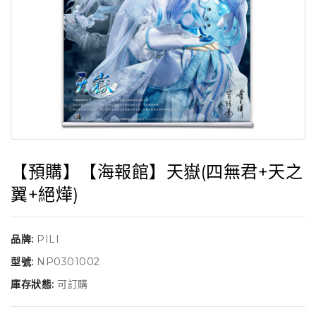
【預購】【海報館】天嶽(四無君+天之
翼+絕燁)
品牌:
PILI
型號:
NP0301002
庫存狀態:
可訂購