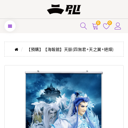
0
0
【預購】【海報館】天嶽(四無君+天之翼+絕燁)