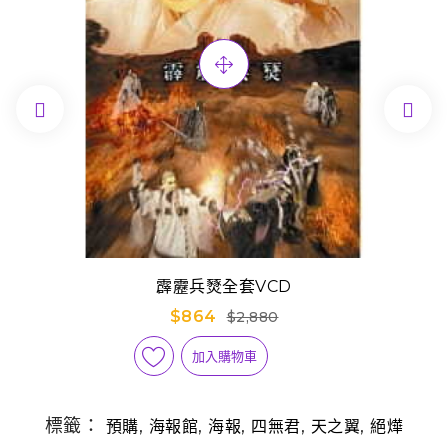


霹靂兵燹全套VCD
$864
$2,880
加入購物車
標籤：
,
,
,
,
,
預購
海報館
海報
四無君
天之翼
絕燁