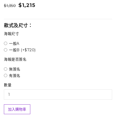
$1,215
$1,350
款式及尺寸：
海報尺寸
一般A
一般B (+$720)
海報是否簽名
無簽名
有簽名
數量
加入購物車