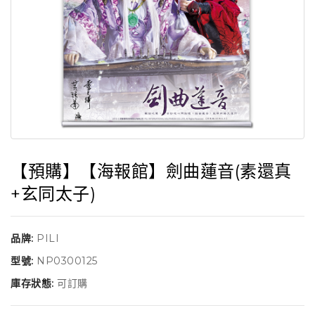
【預購】【海報館】劍曲蓮音(素還真
+玄同太子)
品牌:
PILI
型號:
NP0300125
庫存狀態:
可訂購