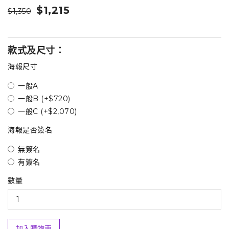
$1,215
$1,350
款式及尺寸：
海報尺寸
一般A
一般B (+$720)
一般C (+$2,070)
海報是否簽名
無簽名
有簽名
數量
加入購物車