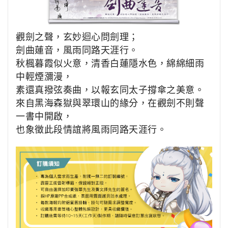
觀劍之聲，玄妙迴心問劍理；
劍曲蓮音，風雨同路天涯行。
秋楓暮霞似火意，清香白蓮隱水色，
綿綿細雨
中輕煙瀰漫，
素還真撥弦奏曲，
以報玄同太子撐傘之美意。
來自黑海森獄與翠環山的緣分，在觀劍不則聲
一書中開啟，
也象徵此段情誼將風雨同路天涯行。