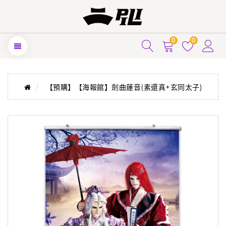
0
0
【預購】【海報館】劍曲蓮音(素還真+玄同太子)