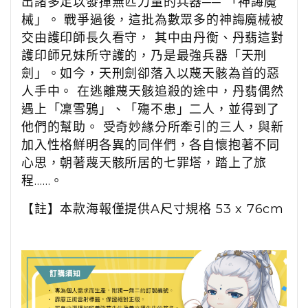
出諸多足以發揮無匹力量的兵器── 「神誨魔
械」。 戰爭過後，這批為數眾多的神誨魔械被
交由護印師長久看守， 其中由丹衡、丹翡這對
護印師兄妹所守護的，乃是最強兵器「天刑
劍」。如今，天刑劍卻落入以蔑天骸為首的惡
人手中。 在逃離蔑天骸追殺的途中，丹翡偶然
遇上「凜雪鴉」、「殤不患」二人，並得到了
他們的幫助。 受奇妙緣分所牽引的三人，與新
加入性格鮮明各異的同伴們，各自懷抱著不同
心思，朝著蔑天骸所居的七罪塔，踏上了旅
程……。
【註】本款海報僅提供A尺寸規格 53 x 76cm