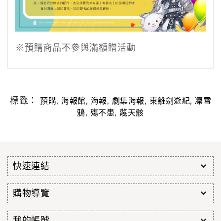
※預購商品不參與滿額贈活動
標籤：
,
,
,
,
,
預購
海報館
海報
劇集海報
東離劍遊紀
凜雪
,
,
鴉
殤不患
蔑天骸
快速連結
購物導覽
我的帳號