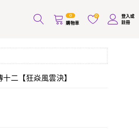
0
0
登入或
註冊
購物車
道列傳十二【狂焱風雲決】