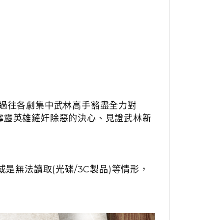
將過往各劇集中武林高手豁盡全力對
霹靂英雄鏟奸除惡的決心、見證武林新
是無法讀取(光碟/3C製品)等情形，