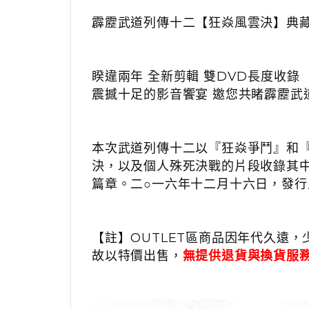
霹靂武道列傳十二【狂焱風雲決】典藏
睽違兩年 全新剪輯 雙DVD長度收錄
震撼十足的影音饗宴 邀您共睹霹靂武
本次武道列傳十二以
『狂焱爭鬥』
和
決，以及個人殊死決戰的片段收錄其
篇章。
二○一六年十二月十六日
，發行
【註】OUTLET區商品因年代久遠，
故以特價出售，
無提供退貨與換貨服