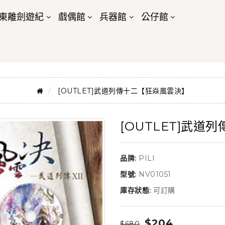
東離劍遊紀
戲偶館
兵器館
公仔館
[OUTLET]武道列傳十二【狂焱風雲決】
[OUTLET]武
品牌:
PILI
型號:
NV01051
庫存狀態:
可訂購
$204
$680