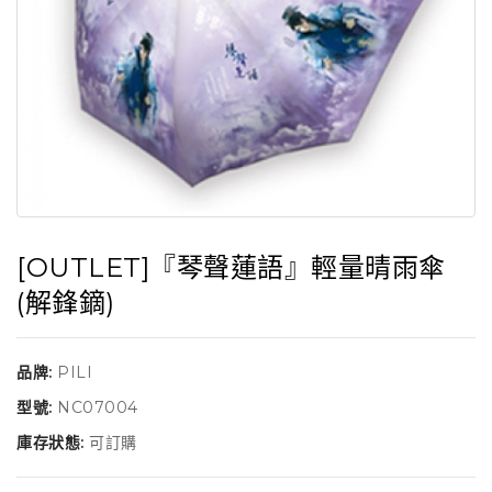
[OUTLET]『琴聲蓮語』輕量晴雨傘
(解鋒鏑)
品牌:
PILI
型號:
NC07004
庫存狀態:
可訂購