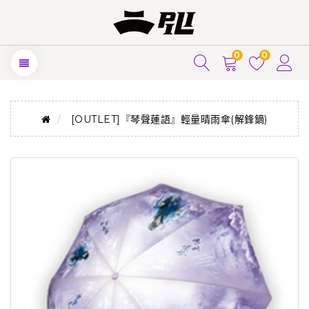
0
0
[OUTLET]『琴聲蓮語』輕量晴雨傘(解鋒鏑)