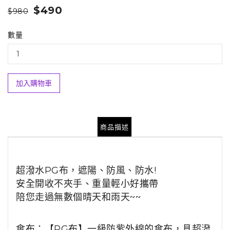
$490
$980
數量
加入購物車
商品描述
超潑水PG布，遮陽、防風、防水!
安全開收不夾手、重量輕小好攜帶
陪您走過無數個晴天和雨天~~
傘布：【PG布】一級防紫外線的傘布，具超潑