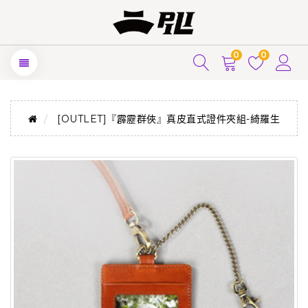
0
0
[OUTLET]『霹靂群俠』真皮直式證件夾組-綺羅生