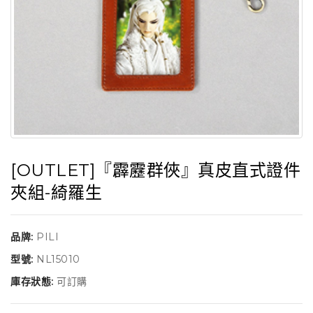
[OUTLET]『霹靂群俠』真皮直式證件
夾組-綺羅生
品牌:
PILI
型號:
NL15010
庫存狀態:
可訂購