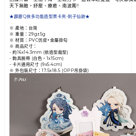
天下無敵，紓壓、療癒、南波萬!!
★霹靂Q俠多功能造型票卡夾-劍子仙跡★
※ 產地：台灣
※ 重量：29g±5g
※ 材質：PVC仿皮+金屬掛勾
※ 商品尺寸：
- 約16x14.3mm (依造型裁型)
- 鉤具腕帶 (白色，1x15cm)
- 卡片適用尺寸 (9x5.4cm)
※ 外包裝尺寸：17.5x18.5 (OPP吊掛袋)