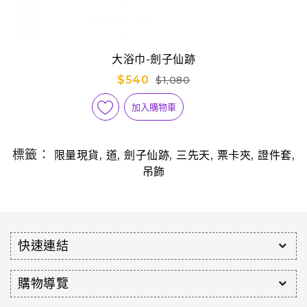
大浴巾-劍子仙跡
$540
$1,080
加入購物車
標籤：
,
,
,
,
,
,
限量現貨
道
劍子仙跡
三先天
票卡夾
證件套
吊飾
快速連結
購物導覽