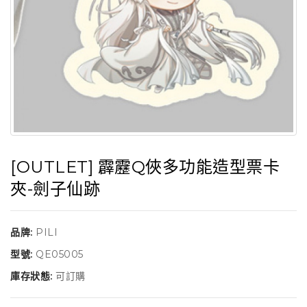
[OUTLET] 霹靂Q俠多功能造型票卡
夾-劍子仙跡
品牌:
PILI
型號:
QE05005
庫存狀態:
可訂購