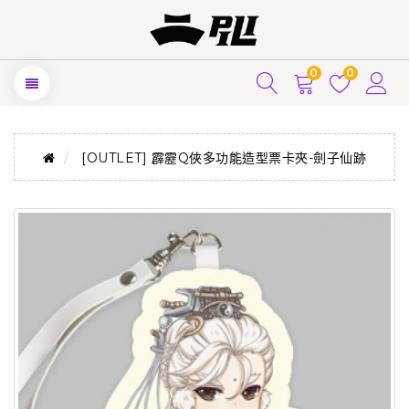
0
0
[OUTLET] 霹靂Q俠多功能造型票卡夾-劍子仙跡