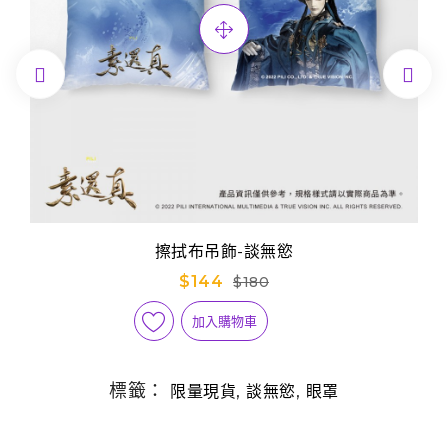


擦拭布吊飾-談無慾
$144
$180
加入購物車
標籤：
,
,
限量現貨
談無慾
眼罩