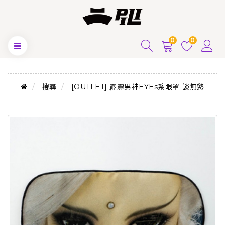
0
0
搜尋
[OUTLET] 霹靂男神EYEs系眼罩-談無慾