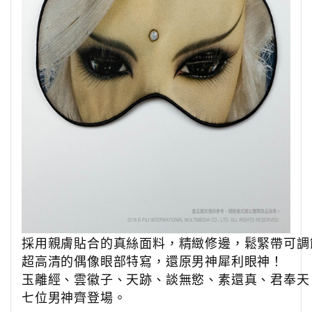
採用親膚貼合的真絲面料，精緻修邊，鬆緊帶可調
超高清的偶像眼部特寫，還原男神犀利眼神！
玉離經、雲徽子、天跡、談無慾、素還真、君奉天
七位男神齊登場。