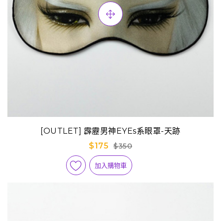
[OUTLET] 霹靂男神EYEs系眼罩-天跡
$175
$350
加入購物車