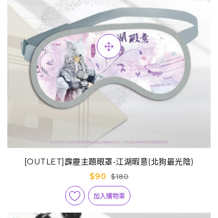
[OUTLET]霹靂主題眼罩-江湖暇意(北狗最光陰)
$90
$180
加入購物車