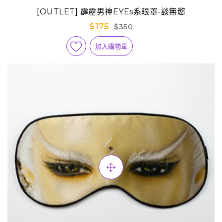
[OUTLET] 霹靂男神EYEs系眼罩-談無慾
$175
$350
加入購物車