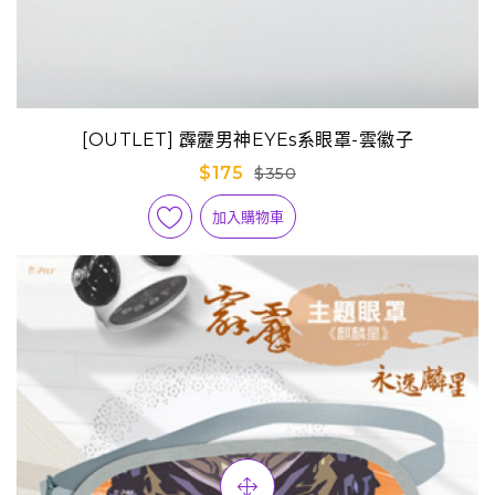
[OUTLET] 霹靂男神EYEs系眼罩-雲徽子
$175
$350
加入購物車