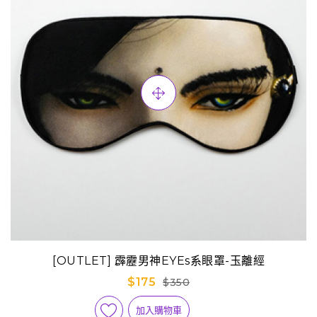
[OUTLET] 霹靂男神EYEs系眼罩-玉離經
$175
$350
加入購物車