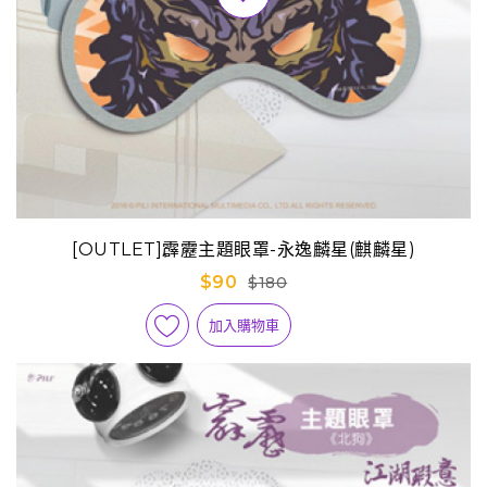
[OUTLET]霹靂主題眼罩-永逸麟星(麒麟星)
$90
$180
加入購物車