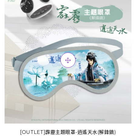
[OUTLET]霹靂主題眼罩-逍遙天水(解鋒鏑)