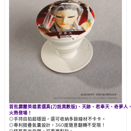
首批霹靂英雄素還真(刀說異數版)、天跡、君奉天、奇夢人
火熱登場！
◎手持自拍超穩固，還可收納多餘線材不卡卡。
◎專利摺疊氣囊設計，360度隨意翻轉不受限！