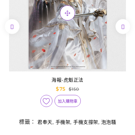


海報-虎魁正法
$75
$150
加入購物車
標籤：
,
,
,
君奉天
手機架
手機支撐架
泡泡騷