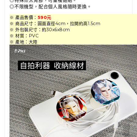
◎特殊奈米背膠，可重複黏貼。
◎不限機型，配合個人風格隨時更換。
※ 產品售價：
590元
※ 商品尺寸：圓面直徑4cm，拉開約高1.5cm
※ 外包裝尺寸：約30x6x8cm
※ 材質：PVC
※ 產地：大陸