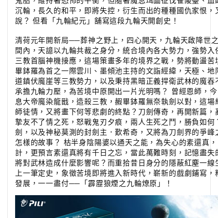
鬼胎，維持著恐怖的平衡，但隨著魔息珥圖征伐雀陵臺、血
沉輪，長久的和平，即將失控，衍生而出的種種國仇家恨，
說？ 但看「九輪紀元」舖寫這段九輪天開創史！
清荷元年開新局──葬神之野上，四心開天，九輪天啟降世
間內，天譩以九輪共裁之身分，統合境內各大勢力，強勢入
三教首腦神機接應，這場策畫多年的境界之戰，勢將動盪苦
畢鉢羅為首之一際雲川、墨傾池主持的文詣經緯，天極、地
道鎮伏魔崖等三教勢力，以及秉持黑暗正義捍衛武林的魔吞
承擔九輪力壓，為苦境中原開出一片光明嗎？ 曾經恩師，
息大帝魔染龍戩，造殺三教，赮畢鉢羅無奈執劍以對，這場
師徒情，又將畫下何等悲劇的終點？刀劍傳奇，再開新篇，
摯友不了情之死，怒戰鬼刃夕痕，兩人生死之鬥，勝負如何
劍，以及神秘莫測的封劍主．歎希奇，又將為刀劍界的爭峰
怎樣的故事？ 枯半身陰陽婆以通天之能，為失心的素還真
計，更預言素還真將有千日之忘，當此萬難時刻，記憶盡失
將對武林造成什麼影響呢？而重拾昔日身分的隱蔽紅塵一線
上一筆定史，象徵苦境即將進入新時代，嶄新的戲劇鋪寫，
發展，一一盡付──「霹靂狼煙之九輪燎原」！