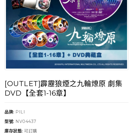
[OUTLET]霹靂狼煙之九輪燎原 劇集
DVD【全套1-16章】
品牌:
PILI
型號:
NV04437
庫存狀態:
可訂購