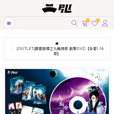
0
0
[OUTLET]霹靂狼煙之九輪燎原 劇集DVD【全套1-16
章】