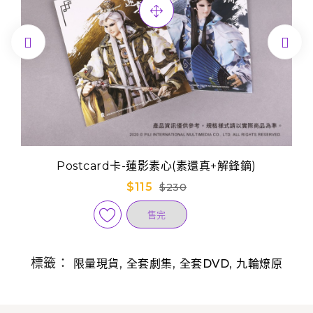


Postcard卡-蓮影素心(素還真+解鋒鏑)
$115
$230
售完
標籤：
,
,
,
限量現貨
全套劇集
全套DVD
九輪燎原