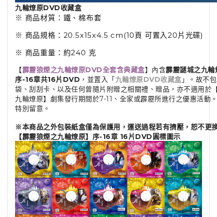
九輪燎原DVD收藏盒
※ 商品材質：鐵、棉布套
※ 商品規格：20.5x15x4.5 cm(10頁 可置入20片光碟)
※ 商品重量：約240 克
【
霹靂狼煙之九輪燎原DVD全套含典藏盒
】內含
霹靂謎城之九輪
序-16章共16片DVD
，並置入「
九輪燎原DVD收藏盒
」。故不包
袋、刮刮卡、以及任何曾隨片附贈之相關禮、贈品，亦不適用於
九輪燎原】劇集發行期間於7-11、全家或霹靂所進行之優惠活動
特別留意。
※本商品之外包裝紙盒僅為保護用，運送過程若有擠壓，恕不更
【霹靂狼煙之九輪燎原】序-16章 16片DVD圓標圖示