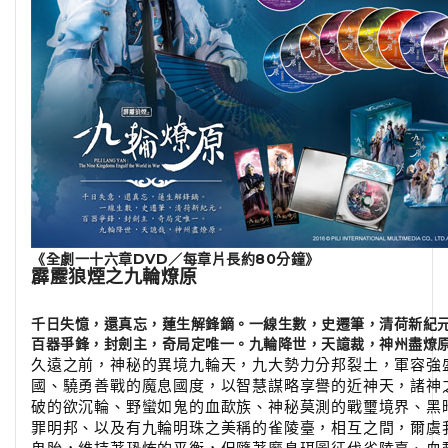
《全劇一十六章DVD／每章片長約80分鐘》
霹靂狼煙之九輪燎原
千日失憶，還真忘，蓮生解鋒鏑。一線生數，史遷筆，清荷新紀
百器爭鋒，封劍主，奇局定唯一。九輪降世，天譩裁，神州盡燎
久遠之前，神秘的異境九輪天，九大勢力分邦裂土，軍容強
國、驍勇善戰的魔息國度，以智慧謀略享譽的近神天，諸神
破的欲沉輪、野蠻如鬼的血歃族、神秘莫測的戰璽境界、黑
罪明邦、以及有九輪明珠之美稱的雀陵臺，相互之間，爾虞