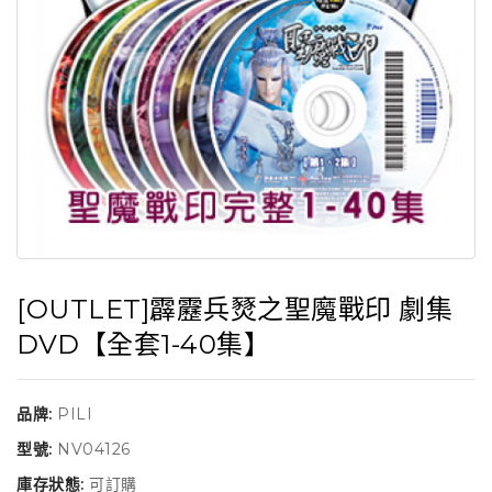
[OUTLET]霹靂兵燹之聖魔戰印 劇集
DVD【全套1-40集】
品牌:
PILI
型號:
NV04126
庫存狀態:
可訂購