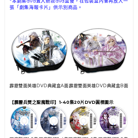
*本劇集dvd置入新款dvd盒後，在包裝盒內會再放入一
張「劇集海報卡片」供示別商品。
霹靂雙面英雄DVD典藏盒A面
霹靂雙面英雄DVD典藏盒B面
【霹靂兵燹之聖魔戰印】1-40集20片DVD圓標圖示