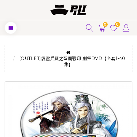
0
0
[OUTLET]霹靂兵燹之聖魔戰印 劇集DVD【全套1-40
集】