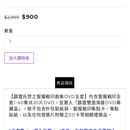
$900
$2,999
數量
加入購物車
商品描述
【霹靂兵燹之聖魔戰印劇集DVD全套】內含聖魔戰印全
套1-40集共20片DVD，並置入「霹靂雙面英雄DVD典
藏盒」。故不包含外包裝紙袋、聖魔戰印集點卡、集點
貼紙、以及任何曾隨片附贈之3D卡等相關禮贈品。