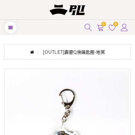
0
0
[OUTLET]霹靂Q俠鑰匙圈-地冥