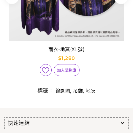
雨衣-地冥(XL號)
$1,280
加入購物車
標籤：
,
,
鑰匙圈
吊飾
地冥
快速連結