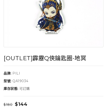
[OUTLET]霹靂Q俠鑰匙圈-地冥
品牌:
PILI
型號:
QA19034
庫存狀態:
可訂購
$144
$180